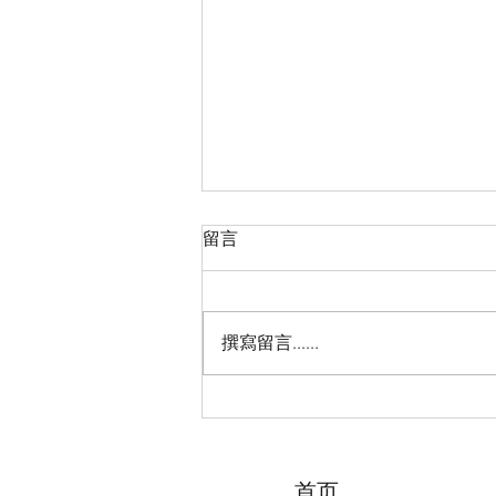
留言
撰寫留言......
2026“亲情中华·中国寻根之旅”
夏令营（天津中医药大学营）
圆满落幕 张伯礼院士寄语全体
夏令营营员
首页