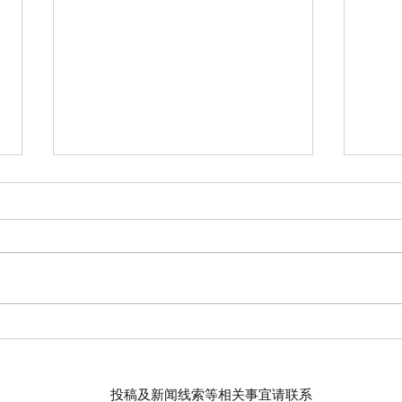
【羊城晚报】“科技+非遗”引热
留英
议！第六届“广东文化遗产保护
球上
与利用”学术座谈会在穗举办
敬天
投稿及新闻线索等相关事宜请联系