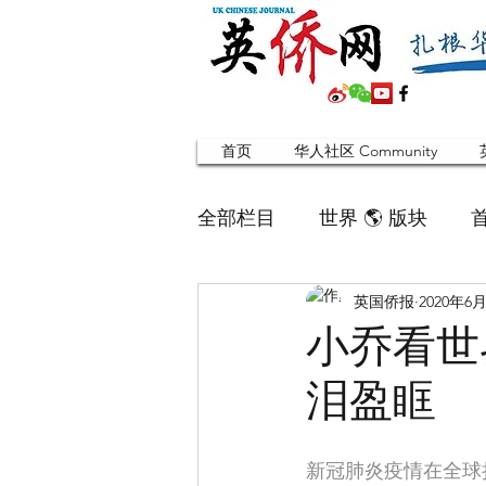
首页
华人社区 Community
全部栏目
世界 🌎 版块
英国侨报
2020年6
英国脱宅指南 Time out
小乔看世
泪盈眶
寻找组织 Friends
华人专题
新冠肺炎疫情在全球
合作栏目
留学生
英