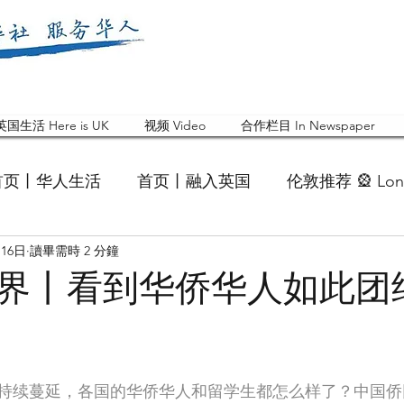
英国生活 Here is UK
视频 Video
合作栏目 In Newspaper
首页丨华人生活
首页丨融入英国
伦敦推荐 🎡 Lon
月16日
讀畢需時 2 分鐘
英国快乐肥宅指南 Cola
英国品牌 Branding
活动
界丨看到华侨华人如此团
 Feature
华人人物 Chinese
华人社区 Commun
持续蔓延，各国的华侨华人和留学生都怎么样了？中国侨网
国白金汉大学中国校友会