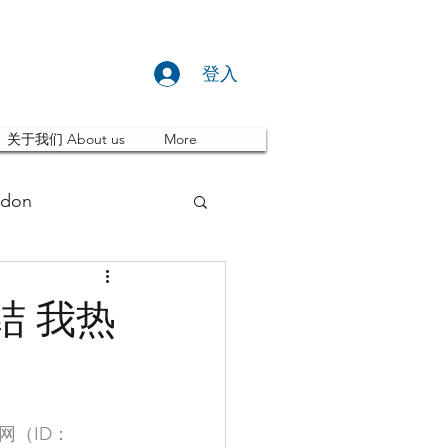
登入
关于我们 About us
More
don
推荐 Event
结 我热
ity
英国留学
（ID：