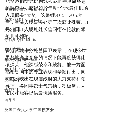
航空运输研究机构Skytrax的年度旅客意
见调查中，获得2019年度“全球最佳机场
英国快乐肥宅指南 Cola
入境服务”大奖。这是继2015、2016年
英国品牌 Branding
后，香港入境事务处第三次获此殊荣。3
月27日，入境处处长曾国衞在伦敦的颁
活动推荐 Event
奖典礼领奖。
寻找组织 Friends
华人专题 Feature
香港入境事务处曾国卫表示 ，在现今世
界各地高度竞争的情况下能再度获得此
华人人物 Chinese
项殊荣，他深感荣幸和鼓舞。他一方面
华人社区 Community
感谢各同事的专业表现和辛勤付出，同
时亦反映出在现届政府的大力支持和领
英国留学
导下，各同事都士气昂扬，积极努力为
合作栏目
市民和旅客提供最优质服务。
留学生
英国白金汉大学中国校友会