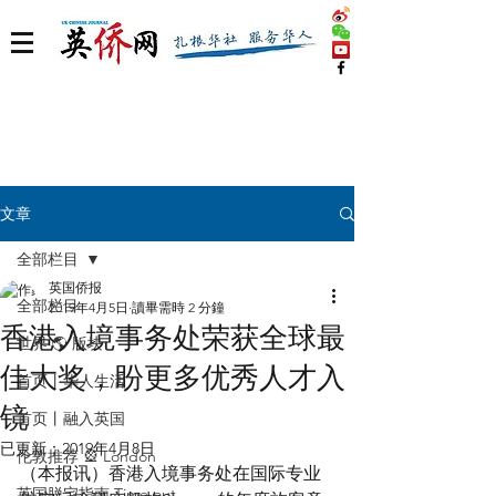
文章
全部栏目
英国侨报
全部栏目
2019年4月5日
讀畢需時 2 分鐘
香港入境事务处荣获全球最
世界 🌎 版块
佳大奖，盼更多优秀人才入
首页丨华人生活
镜
首页丨融入英国
已更新：
2019年4月8日
伦敦推荐 🎡 London
（本报讯）香港入境事务处在国际专业
英国脱宅指南 Time out