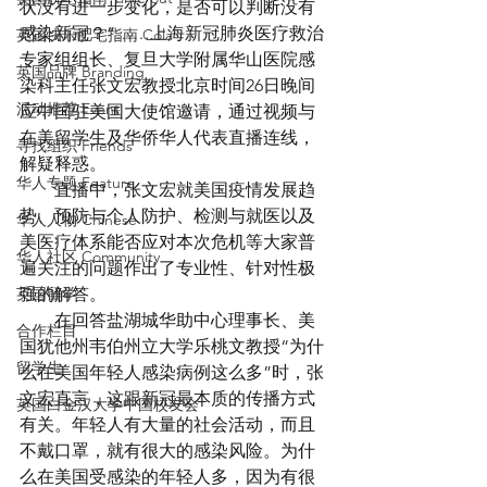
状没有进一步变化，是否可以判断没有
感染新冠？”……上海新冠肺炎医疗救治
英国快乐肥宅指南 Cola
专家组组长、复旦大学附属华山医院感
英国品牌 Branding
染科主任张文宏教授北京时间26日晚间
活动推荐 Event
应中国驻美国大使馆邀请，通过视频与
在美留学生及华侨华人代表直播连线，
寻找组织 Friends
解疑释惑。
华人专题 Feature
　　直播中，张文宏就美国疫情发展趋
势、预防与个人防护、检测与就医以及
华人人物 Chinese
美医疗体系能否应对本次危机等大家普
华人社区 Community
遍关注的问题作出了专业性、针对性极
英国留学
强的解答。
　　在回答盐湖城华助中心理事长、美
合作栏目
国犹他州韦伯州立大学乐桃文教授“为什
留学生
么在美国年轻人感染病例这么多”时，张
文宏直言，这跟新冠最本质的传播方式
英国白金汉大学中国校友会
有关。年轻人有大量的社会活动，而且
不戴口罩，就有很大的感染风险。为什
么在美国受感染的年轻人多，因为有很