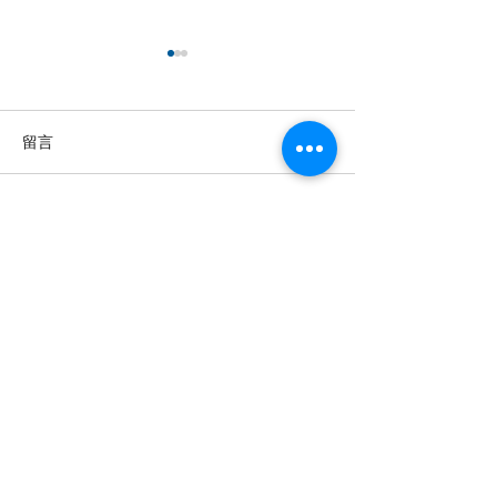
留言
撰寫留言......
【羊城晚报】“科技+非遗”
留英博士马楠新
引热议！第六届“广东文化
悔》全球上线，
遗产保护与利用”学术座谈
数字影像致敬天
会在穗举办
年文脉
投稿及新闻线索等相关事宜请联系
info@eucj.net