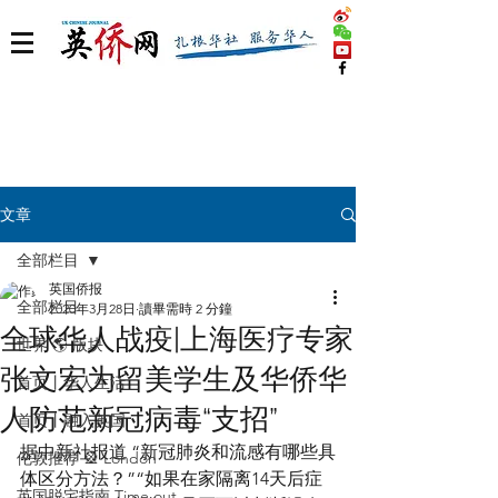
文章
全部栏目
英国侨报
全部栏目
2020年3月28日
讀畢需時 2 分鐘
全球华人战疫|上海医疗专家
世界 🌎 版块
张文宏为留美学生及华侨华
首页丨华人生活
人防范新冠病毒“支招”
首页丨融入英国
据中新社报道 “新冠肺炎和流感有哪些具
伦敦推荐 🎡 London
体区分方法？”“如果在家隔离14天后症
英国脱宅指南 Time out