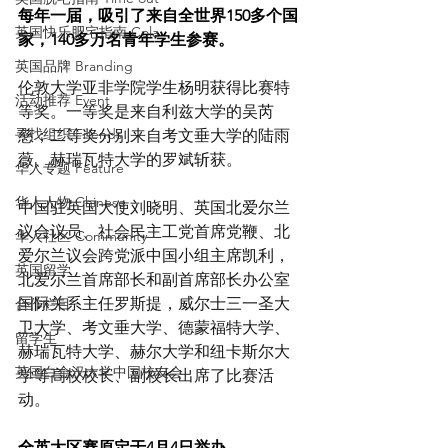
每年一届，吸引了来自全世界150多个国
英国快乐肥宅指南 Cola
家，140多万名青年学生参赛。
英国品牌 Branding
伦敦大学亚非学院学生杨明获得比赛特
活动推荐 Event
等奖。一等奖是来自利兹大学的吴芮
寻找组织 Friends
慈；二等奖分别来自考文垂大学的陆雨
薇、赫瑞瓦特大学的罗斌斩获。
华人专题 Feature
华人人物 Chinese
中国驻英国大使刘晓明、英国北爱尔兰
议会议员、社会民主工党首席党鞭、北
华人社区 Community
爱尔兰议会跨党派中国小组主席凯利，
英国留学
北爱尔兰首席部长和副首席部长办公室
国际关系主任罗斯提，威尔士三一圣大
合作栏目
卫大学、考文垂大学、德蒙福特大学、
留学生
赫瑞瓦特大学、赫尔大学和纽卡斯尔大
英国白金汉大学中国校友会
学等高校校长、副校长出席了比赛活
动。
全英大区赛原定于4月4日举办