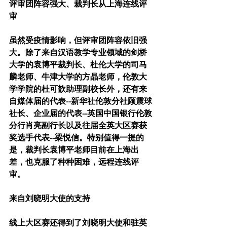
评审团阵容强大、裁判长从上海连线评
审
虽然受疫情影响，但评审团阵容依旧强
大。除了来自汉语教学专业领域的剑桥
大学的袁博平裁判长、杜伦大学的司马
麟老师、牛津大学的方晶老师，伦敦大
学学院的杜可歆助理副校长外，还有来
自媒体届的代表--新华社伦敦分社顾震球
社长、企业届的代表--英国中国银行伦敦
分行肖亮副行长以及往届全英大区赛获
奖选手代表--梁悦信。特别值得一提的
是，裁判长袁博平老师目前在上海出
差，也克服了种种困难，远程连线评
审。
来自刘晓明大使的支持
线上大区赛还得到了刘晓明大使和驻英