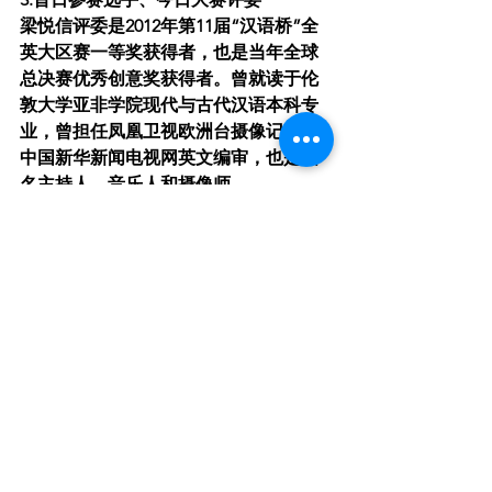
梁悦信评委是2012年第11届“汉语桥”全
英大区赛一等奖获得者，也是当年全球
总决赛优秀创意奖获得者。曾就读于伦
敦大学亚非学院现代与古代汉语本科专
业，曾担任凤凰卫视欧洲台摄像记者和
中国新华新闻电视网英文编审，也是知
名主持人、音乐人和摄像师。
4. 昔日参赛选手、今日大赛主持人
现场女英主持人—安娜是2018年汉语桥
全英大区赛参赛选手，获得了当年全英
大区赛二等奖、现场最佳人气奖和全球
决赛三等奖。
汉语为桥、天下一家
9月19日的全英大区赛线上比赛将有数百
名观众在线观赛，同时比赛将同步通过