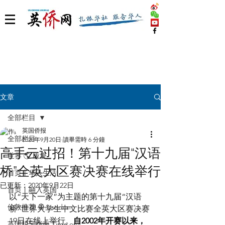
文章
全部栏目
英国侨报
全部栏目
2020年9月20日
讀畢需時 6 分鐘
高手云过招！第十九届“汉语
世界 🌎 版块
桥”全英大区赛决赛在线举行
首页丨华人生活
已更新：
2020年9月22日
首页丨融入英国
以“天下一家”为主题的第十九届“汉语
伦敦推荐 🎡 London
桥”世界大学生中文比赛全英大区赛决赛
19日在线上举行。
自2002年开赛以来，
英国脱宅指南 Time out