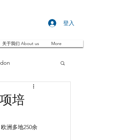
登入
关于我们 About us
More
don
推荐 Event
专项培
ity
英国留学
欧洲多地250余