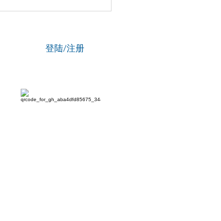
分天注定，七分靠打拼，我
澳人”旅欧吉澳同乡会马年
联欢团拜会在伦敦圆满举
登陆/注册