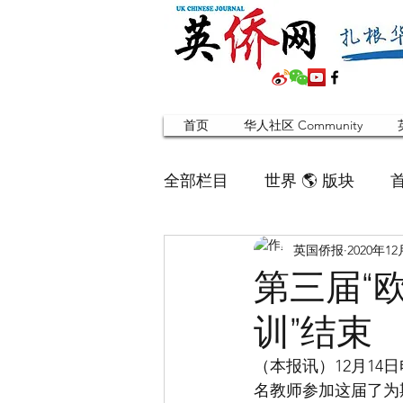
首页
华人社区 Community
全部栏目
世界 🌎 版块
英国侨报
2020年1
英国脱宅指南 Time out
第三届“
训”结束
寻找组织 Friends
华人专题
（本报讯）12月14
名教师参加这届了为
合作栏目
留学生
英