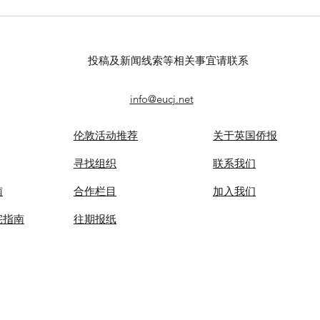
英中律师协会马年庆祝酒会举
“三
办
是吉
春节
投稿及新闻线索等相关事宜请联系
行
info@eucj.net
伦敦活动推荐
关于英国侨报
​寻找组织
联系我们
南
合作栏目
​加入我们
宅指南
​往期报纸