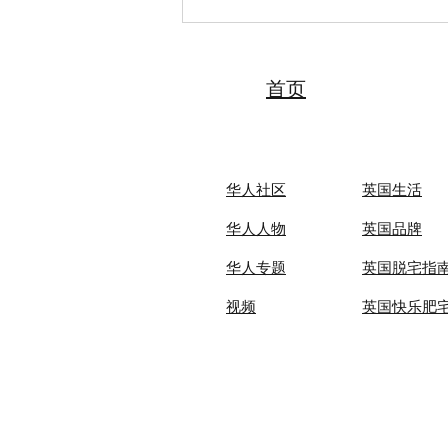
“侨连天津·共创未来——英国侨
界交流会”在伦敦成功举办
首页
华人社区
英国生活​
华人人物
英国品牌
华人专题
英国脱宅指
视频
英国快乐肥