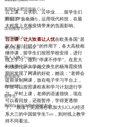
英国快乐肥宅指南 Cola
云上课、云求职、云毕业……留学生们
英国品牌 Branding
开启了“云生活”，运用现代科技，在最
大程度上克服疫情带来的负面影响。
活动推荐 Event
寻找组织 Friends
云上课：让人欢喜让人忧
在欧美各国“居
家令”和“封锁令”的作用下，各大高校相
华人专题 Feature
继停课，留学生们按照学校安排，进行
华人人物 Chinese
线上学习，做到“停课不停学”。在意大
利佛罗伦萨大学做交换生的杨海霞疫情
华人社区 Community
期间发现了网课的好处，她说：“老师会
英国留学
提前录制网课，放在电子学习平台上，
合作栏目
学生可以按照课程表和学习计划进行学
习。平时上课，老师的语速很快，现在
留学生
可以看回放，还能暂停，学得更透彻
英国白金汉大学中国校友会
了。”就读于美国洛杉矶加大(UCLA)经济
系大三的中国留学生Tim，则对线上教学
持不同看法。