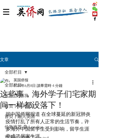
文章
全部栏目
英国侨报
全部栏目
2020年6月8日
讀畢需時 4 分鐘
这些事，海外学子们宅家期
世界 🌎 版块
间一样都没落下！
首页丨华人生活
据中国侨网报道 在全球蔓延的新冠肺炎
首页丨融入英国
疫情打乱了所有人正常的生活节奏，许
伦敦推荐 🎡 London
多海外中国留学生受到影响，留学生涯
变成了居家生涯。
英国脱宅指南 Time out