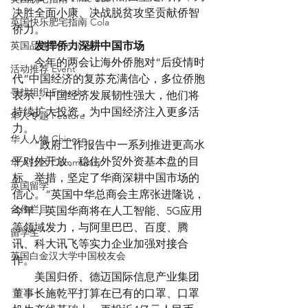
决胜全面小康、决战脱贫攻坚贡献侨智
英国快乐肥宅指南 Cola
侨力。
英国品牌 Branding
　　发挥侨力深耕中国市场
　　今年的两会让海外侨胞对“后疫情时
活动推荐 Event
代”中国经济的复苏充满信心，多位侨胞
寻找组织 Friends
表示，中国经济发展韧性强大，他们将
持续扩大投资，为中国经济注入更多活
华人专题 Feature
力。
华人人物 Chinese
　　“政府工作报告中一系列推进更高水
平对外开放、稳住外贸外资基本盘的目
华人社区 Community
标、举措，坚定了华商深耕中国市场的
英国留学
信心。”英国中华总商会主席张进隆说，
合作栏目
今年，英国华商将在人工智能、5G应用
等领域发力，与阿里巴巴、百度、腾
留学生
讯、科大讯飞等实力企业加强对接合
英国白金汉大学中国校友会
作。
　　美国归侨、德迈国际信息产业集团
董事长施乾平打算在已有的口罩、口罩