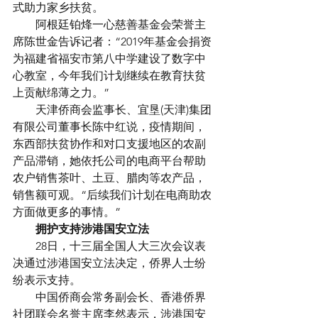
式助力家乡扶贫。
　　阿根廷铂烽一心慈善基金会荣誉主
席陈世金告诉记者：“2019年基金会捐资
为福建省福安市第八中学建设了数字中
心教室，今年我们计划继续在教育扶贫
上贡献绵薄之力。”
　　天津侨商会监事长、宜垦(天津)集团
有限公司董事长陈中红说，疫情期间，
东西部扶贫协作和对口支援地区的农副
产品滞销，她依托公司的电商平台帮助
农户销售茶叶、土豆、腊肉等农产品，
销售额可观。“后续我们计划在电商助农
方面做更多的事情。”
　　拥护支持涉港国安立法
　　28日，十三届全国人大三次会议表
决通过涉港国安立法决定，侨界人士纷
纷表示支持。
　　中国侨商会常务副会长、香港侨界
社团联会名誉主席李然表示，涉港国安