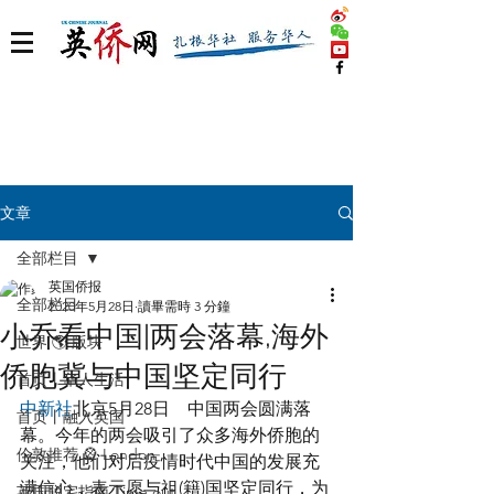
文章
全部栏目
英国侨报
全部栏目
2020年5月28日
讀畢需時 3 分鐘
小乔看中国|两会落幕,海外
世界 🌎 版块
侨胞冀与中国坚定同行
首页丨华人生活
中新社
北京5月28日　中国两会圆满落
首页丨融入英国
幕。今年的两会吸引了众多海外侨胞的
伦敦推荐 🎡 London
关注，他们对后疫情时代中国的发展充
满信心，表示愿与祖(籍)国坚定同行，为
英国脱宅指南 Time out