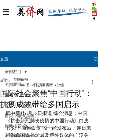
文章
全部栏目
英国侨报
全部栏目
2020年6月12日
讀畢需時 3 分鐘
国际社会聚焦“中国行动”：
世界 🌎 版块
抗疫成效带给多国启示
首页丨华人生活
据中新社6月12日报道 综合消息：中国
首页丨融入英国
《抗击新冠肺炎疫情的中国行动》白皮
伦敦推荐 🎡 London
书(以下简称白皮书)一经发布后，连日来
得到多国海外学者及境外媒体的广泛关
英国脱宅指南 Time out