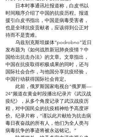
　　日本时事通讯社报道称，白皮书以
时间顺序介绍了中国的抗疫历程。报道
援引白皮书指出，中国是病毒受害者，
也是全球抗疫贡献者，应该得到公正对
待而不是责难。
　　乌兹别克斯坦媒体“podrobno”近日
发布题为《如何战胜新冠肺炎疫情？中
国给出抗击办法》的文章。文章指出，
中国在抗疫取得积极成果的同时，还与
国际社会合作，与他国分享抗疫经验，
中国行动获得国际社会肯定。
　　此前，俄罗斯国家电视台“俄罗斯—
24”频道在黄金时段播出纪录片《武汉战
疫纪》，从多个角度记录了武汉战疫历
程，对中国民众的抗疫精神给予高度评
价。纪录片称，“谨以此片献给为抗击病
毒日夜奋战的所有人，他们为全人类与
病毒抗争的事迹将被永远铭记。”