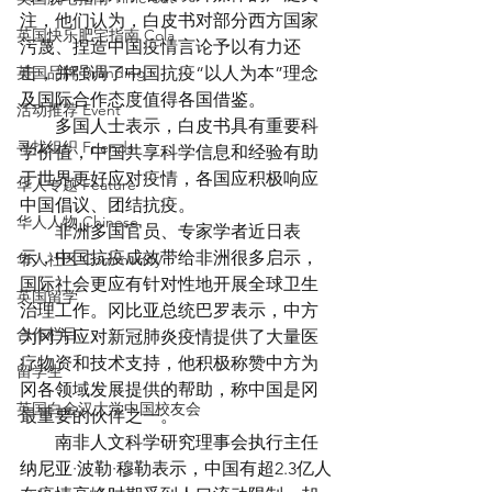
注，他们认为，白皮书对部分西方国家
英国快乐肥宅指南 Cola
污蔑、捏造中国疫情言论予以有力还
英国品牌 Branding
击，并强调了中国抗疫“以人为本”理念
及国际合作态度值得各国借鉴。
活动推荐 Event
　　多国人士表示，白皮书具有重要科
寻找组织 Friends
学价值，中国共享科学信息和经验有助
于世界更好应对疫情，各国应积极响应
华人专题 Feature
中国倡议、团结抗疫。
华人人物 Chinese
　　非洲多国官员、专家学者近日表
示，中国抗疫成效带给非洲很多启示，
华人社区 Community
国际社会更应有针对性地开展全球卫生
英国留学
治理工作。冈比亚总统巴罗表示，中方
合作栏目
为冈方应对新冠肺炎疫情提供了大量医
疗物资和技术支持，他积极称赞中方为
留学生
冈各领域发展提供的帮助，称中国是冈
英国白金汉大学中国校友会
最重要的伙伴之一。
　　南非人文科学研究理事会执行主任
纳尼亚·波勒·穆勒表示，中国有超2.3亿人