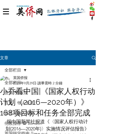
文章
全部栏目
英国侨报
全部栏目
2021年9月29日
讀畢需時 2 分鐘
小乔看中国|《国家人权行动
世界 🌎 版块
计划（2016—2020年）》
首页丨华人生活
168项目标和任务全部完成
首页丨融入英国
 据中国新闻社报道《〈国家人权行动计
伦敦推荐 🎡 London
划(2016—2020年)〉实施情况评估报告》
英国脱宅指南 Time out