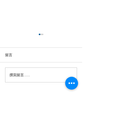
留言
撰寫留言......
【羊城晚报】“科技+非遗”
留英博士马楠新
引热议！第六届“广东文化
悔》全球上线，
遗产保护与利用”学术座谈
数字影像致敬天
会在穗举办
年文脉
投稿及新闻线索等相关事宜请联系
info@eucj.net