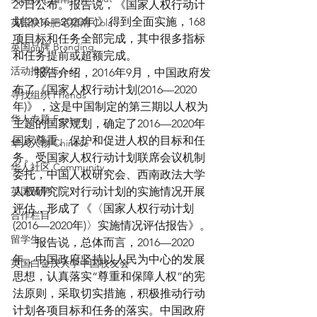
29日公布。报告说，《国家人权行动计
划(2016—2020年)》得到全面实施，168
英国快乐肥宅指南 Cola
项目标和任务全部完成，其中很多指标
英国品牌 Branding
和任务提前或超额完成。
活动推荐 Event
　　报告介绍，2016年9月，中国政府发
布了《国家人权行动计划(2016—2020
寻找组织 Friends
年)》，这是中国制定的第三期以人权为
华人专题 Feature
主题的国家规划，确定了2016—2020年
国家尊重、保护和促进人权的目标和任
华人人物 Chinese
务。受国家人权行动计划联席会议机制
华人社区 Community
委托，中国人权研究会、西南政法大学
英国留学
人权研究院对行动计划的实施情况开展
评估，形成了《〈国家人权行动计划
合作栏目
(2016—2020年)〉实施情况评估报告》。
留学生
　　报告说，总体而言，2016—2020
年，中国政府坚持以人民为中心的发展
英国白金汉大学中国校友会
思想，认真落实“尊重和保障人权”的宪
法原则，采取切实措施，积极推动行动
计划各项目标和任务的落实。中国政府