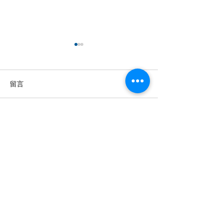
留言
撰寫留言......
【羊城晚报】“科技+非遗”
留英博士马楠新
引热议！第六届“广东文化
悔》全球上线，
遗产保护与利用”学术座谈
数字影像致敬天
会在穗举办
年文脉
投稿及新闻线索等相关事宜请联系
info@eucj.net