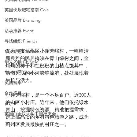
英国快乐肥宅指南 Cola
英国品牌 Branding
活动推荐 Event
寻找组织 Friends
在天津市蓟州区小穿芳峪村，一幢幢清
华人专题 Feature
新典雅的民居掩映在青山绿树之间，金
华人人物 Chinese
灿灿的柿子和红彤彤的山楂点缀其中，
华人社区 Community
清澈见底的小河静静流淌，处处展现着
生机与活力。
英国留学
合作栏目
小穿芳峪村，是一个不足百户、近300人
的山区小村庄。近年来，他们依托绿水
留学生
青山，挖掘特色资源，精准把握需求，
英国白金汉大学中国校友会
走上高品质的乡村特色旅游之路，成为
蓟州区发展最快的村庄之一。