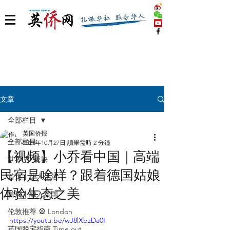
文章
全部栏目
英国侨报
全部栏目
2021年10月27日
讀畢需時 2 分鐘
【视频】小乔看中国｜高端
世界 🌎 版块
民宿是啥样？跟着德国姑娘
首页丨华人生活
体验生态之美
首页丨融入英国
伦敦推荐 🎡 London
https://youtu.be/wJ8lXbzDa0I
英国脱宅指南 Time out