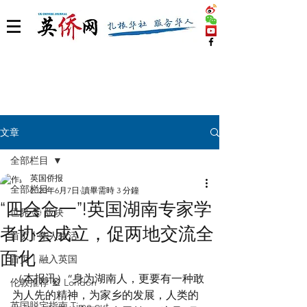
文章
全部栏目
英国侨报
全部栏目
2020年6月7日
讀畢需時 3 分鐘
“四会合一”!英国湖南专家学
世界 🌎 版块
者协会成立，促两地交流全
首页丨华人生活
面化
首页丨融入英国
（本报讯）“身为湖南人，更要有一种敢
伦敦推荐 🎡 London
为人先的精神，为家乡的发展，人类的
英国脱宅指南 Time out