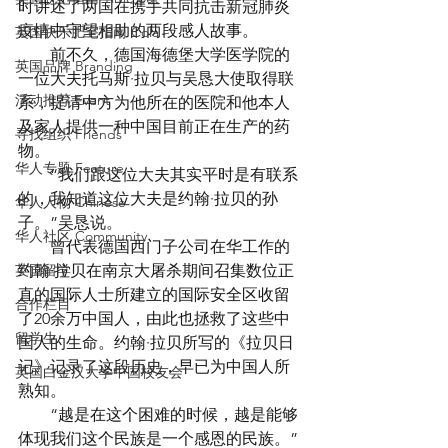
时讲述了两国在携手共同抗击新冠肺炎
疫情中守望相助的两段感人故事。
英国快乐肥宅指南 Cola
　　前不久，德国海德堡大学医学院的
英国品牌 Branding
一位大夫托马斯·拉贝与吴恳大使取得联
活动推荐 Event
系，提请中方为他所在的医院和他本人
及家人提供一种中国目前正在生产的药
寻找组织 Friends
物。
华人专题 Feature
　　“我们跟这位大夫其实平时是有联系
的，我知道这位大夫是约翰·拉贝的孙
华人人物 Chinese
子。”吴恳说。
华人社区 Community
　　曾代表德国西门子公司在华工作的
英国留学
约翰·拉贝在南京大屠杀期间召集数位正
直的国际人士所建立的国际安全区收留
合作栏目
了20余万中国人，由此也拯救了这些中
留学生
国人的生命。约翰·拉贝所写的《拉贝日
记》记录了这段历史，早已为中国人所
英国白金汉大学中国校友会
熟知。
　　“越是在这个困难的时候，越是能够
体现我们这个民族是一个感恩的民族。”