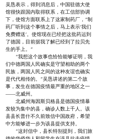
吴恳表示，得到消息后，中国驻德大使
馆很快跟国内取得联系，在工信部协调
下，使馆方面联系上了这家制药厂，“制
药厂听到这个事情之后，马上表示‘我们
免费赠送’。使馆现在已经把这批药运到
了德国，目前据我了解已经到了拉贝先
生的手上。”
　　“我想这个故事也恰恰能够证明，我
们中德两国人民确实是守望相助的两个
民族，两国人民之间的这种友谊也确实
是代代相传的。”吴恳讲述的第二个故
事，发生在德国疫情最严重的地区之一
——北威州。
　　北威州海因斯贝格县是德国疫情暴
发较为集中的县，确诊人数上千人。该
县县长普什不久前致信中国政府，希望
中方能够进一步为该县提供支持。
　　“这封信中，县长特别提到，我们旅
德的华侨华人和留学生在该县抗击疫情