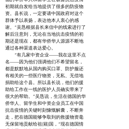
初期就自发给当地提供了很多的防疫物
资。县长说，一定要请中国政府对这个
群体予以表扬，表达他本人衷心的感
谢。”吴恳根据县长来信中的线索进行了
解后注意到，无论在当地抗击疫情的初
期还是现在，都有华侨华人源源不断地
通过各种渠道表达爱心。
　　“有几家中资企业——我在这里不点
名——因为他们强调他们不希望留名，
都是默默地从国内购买口罩、防护服还
有相关的一些医疗物资，无私、无偿地
捐助给这个县。所以县长说，他们的援
助给工作在一线的医护人员确实带来了
很大的帮助。”吴恳说，生活在德国的华
侨华人、留学生和中资企业员工在中国
抗击疫情的关键时刻慷慨解囊，不断奔
走，把在德国能够争取到的救援物资毫
无保留地贡献给祖(籍)国，“现在德国情