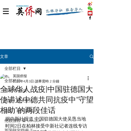
文章
全部栏目
英国侨报
全部栏目
2020年4月3日
讀畢需時 2 分鐘
全球华人战疫|中国驻德国大
世界 🌎 版块
使讲述中德共同抗疫中“守望
首页丨华人生活
相助”的两段佳话
首页丨融入英国
据中新社报道 中国驻德国大使吴恳当地
伦敦推荐 🎡 London
时间2日在柏林接受中新社记者连线专访
英国脱宅指南 Time out