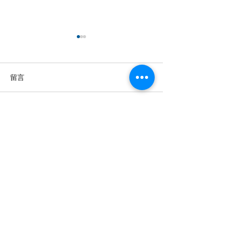
留言
撰寫留言......
【羊城晚报】“科技+非遗”
留英博士马楠新
引热议！第六届“广东文化
悔》全球上线，
遗产保护与利用”学术座谈
数字影像致敬天
会在穗举办
年文脉
投稿及新闻线索等相关事宜请联系
info@eucj.net