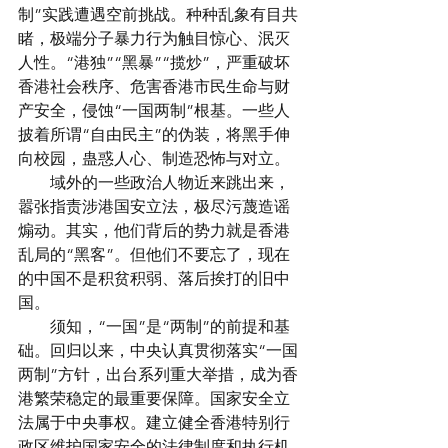
制”实践遭遇空前挑战。种种乱象有目共
睹，极端分子暴力行为触目惊心、泯灭
人性。“港独”“黑暴”“揽炒”，严重破坏
香港社会秩序、危害香港市民生命与财
产安全，侵蚀“一国两制”根基。一些人
披着所谓“自由民主”的伪装，将黑手伸
向校园，蛊惑人心、制造恐怖与对立。
　　域外的一些政治人物近来跳出来，
嚣张指责涉港国安立法，极尽污蔑造谣
煽动。其实，他们背后的势力就是香港
乱局的“黑客”。但他们不要忘了，现在
的中国不是积贫积弱、落后挨打的旧中
国。
　　须知，“一国”是“两制”的前提和基
础。回归以来，中央认真贯彻落实“一国
两制”方针，出台系列重大举措，成为香
港繁荣稳定的最重要保障。国家安全立
法属于中央事权。建立健全香港特别行
政区维护国家安全的法律制度和执行机