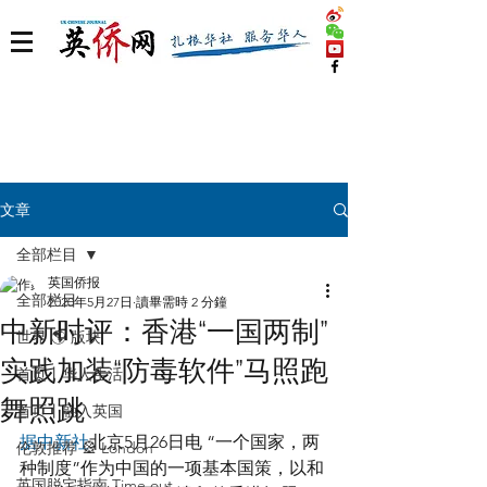
文章
全部栏目
英国侨报
全部栏目
2020年5月27日
讀畢需時 2 分鐘
中新时评：香港“一国两制”
世界 🌎 版块
实践加装“防毒软件”马照跑
首页丨华人生活
舞照跳
首页丨融入英国
据中新社
北京5月26日电 “一个国家，两
伦敦推荐 🎡 London
种制度”作为中国的一项基本国策，以和
英国脱宅指南 Time out