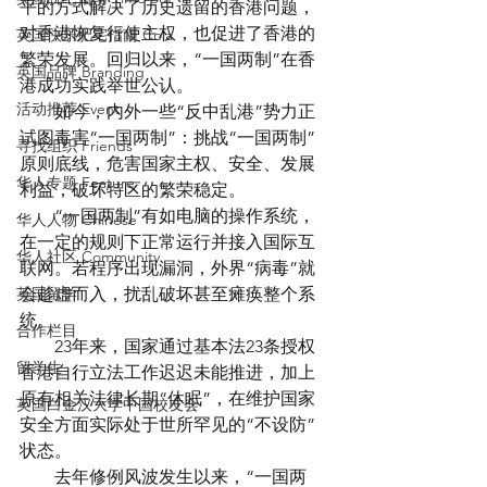
平的方式解决了历史遗留的香港问题，
对香港恢复行使主权，也促进了香港的
英国快乐肥宅指南 Cola
繁荣发展。回归以来，“一国两制”在香
英国品牌 Branding
港成功实践举世公认。
活动推荐 Event
　　如今，内外一些“反中乱港”势力正
试图毒害“一国两制”：挑战“一国两制”
寻找组织 Friends
原则底线，危害国家主权、安全、发展
华人专题 Feature
利益，破坏特区的繁荣稳定。
　　“一国两制”有如电脑的操作系统，
华人人物 Chinese
在一定的规则下正常运行并接入国际互
华人社区 Community
联网。若程序出现漏洞，外界“病毒”就
英国留学
会趁虚而入，扰乱破坏甚至瘫痪整个系
统。
合作栏目
　　23年来，国家通过基本法23条授权
留学生
香港自行立法工作迟迟未能推进，加上
原有相关法律长期“休眠”，在维护国家
英国白金汉大学中国校友会
安全方面实际处于世所罕见的“不设防”
状态。
　　去年修例风波发生以来，“一国两