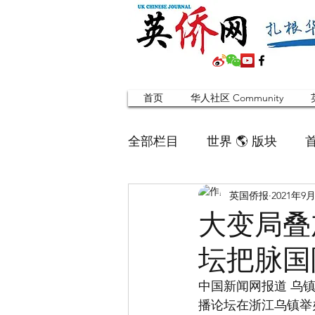
首页
华人社区 Community
全部栏目
世界 🌎 版块
英国侨报
2021年9
英国脱宅指南 Time out
大变局叠
坛把脉国
寻找组织 Friends
华人专题
中国新闻网报道 乌镇
播论坛在浙江乌镇举
合作栏目
留学生
英