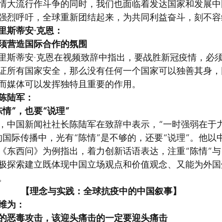
情大流行作斗争的同时，我们也面临着发达国家和发展中
强烈呼吁，全球重新团结起来，为共同利益奋斗，刻不容
里斯蒂安·克恩：
须营造国际合作的氛围
里斯蒂安·克恩在视频致辞中指出，要战胜新冠疫情，必
证所有国家安全，那么没有任何一个国家可以独善其身，
而媒体可以发挥独特且重要的作用。
陈陆军：
情”，也要“说理”
，中国新闻社社长陈陆军在致辞中表示，“一时强弱在于
的国际传播中，光有“陈情”是不够的，还要“说理”。他以
《东西问》为例指出，着力创新话语表达，注重“陈情”与
极探索建立既体现中国立场观点和价值观念、又能为外国
。
【理念与实践：全球抗疫中的中国叙事】
维为：
的恶毒攻击，该迎头痛击的一定要迎头痛击