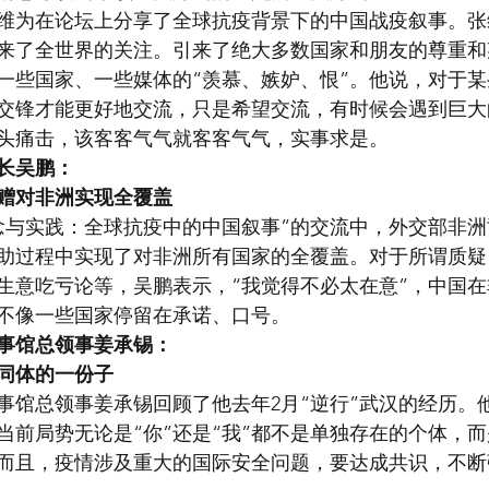
维为在论坛上分享了全球抗疫背景下的中国战疫叙事。张
来了全世界的关注。引来了绝大多数国家和朋友的尊重和
一些国家、一些媒体的“羡慕、嫉妒、恨”。他说，对于
交锋才能更好地交流，只是希望交流，有时候会遇到巨大
头痛击，该客客气气就客客气气，实事求是。
长吴鹏：
赠对非洲实现全覆盖
念与实践：全球抗疫中的中国叙事”的交流中，外交部非
助过程中实现了对非洲所有国家的全覆盖。对于所谓质疑
生意吃亏论等，吴鹏表示，“我觉得不必太在意”，中国
不像一些国家停留在承诺、口号。
事馆总领事姜承锡：
同体的一份子
事馆总领事姜承锡回顾了他去年2月“逆行”武汉的经历。
当前局势无论是“你”还是“我”都不是单独存在的个体，
而且，疫情涉及重大的国际安全问题，要达成共识，不断