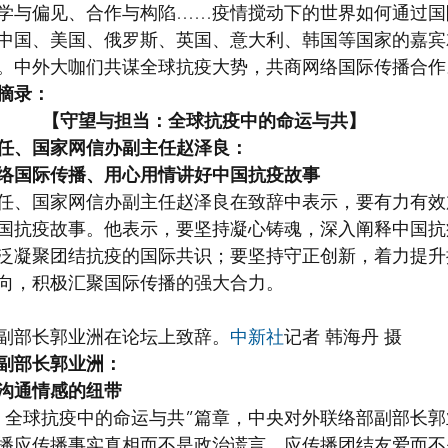
学与偏见、合作与构陷……疫情搅动下的世界如何通过国
中国、美国、俄罗斯、英国、意大利、韩国等国家的嘉宾
。中外大咖们共谋全球抗疫大势，共商网络国际传播合作
摘录：
【守望与担当：全球抗疫中的命运与共】
任、国家网信办副主任赵泽良：
络国际传播、用心用情讲好中国抗疫故事
任、国家网信办副主任赵泽良在致辞中表示，要有力有效
国抗疫故事。他表示，要坚持凝心铸魂，深入阐释中国抗
泛凝聚团结抗疫的国际共识；要坚持守正创新，着力提升
向，积极汇聚国际传播的强大合力。
副部长郭业洲在论坛上致辞。
中新社
记者 韩海丹 摄
副部长郭业洲：
沟通情感的纽带
：全球抗疫中的命运与共”篇章，中央对外联络部副部长
播应传播事实真相而不是政治谎言，应传播团结友爱而不