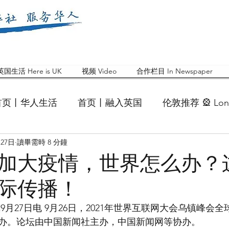
英国生活 Here is UK
视频 Video
合作栏目 In Newspaper
首页丨华人生活
首页丨融入英国
伦敦推荐 🎡 Lon
月27日
讀畢需時 8 分鐘
英国快乐肥宅指南 Cola
英国品牌 Branding
活动
加大疫情，世界怎么办？
际传播！
 Feature
华人人物 Chinese
华人社区 Commun
9月27日电 9月26日，2021年世界互联网大会乌镇峰会
办。论坛由中国新闻社主办，中国新闻网等协办。
国白金汉大学中国校友会