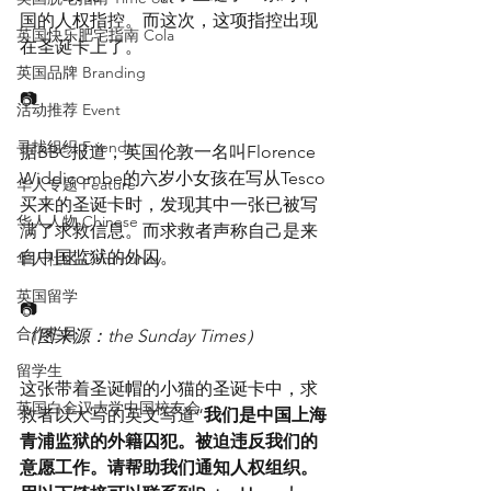
国的人权指控。而这次，这项指控出现
英国快乐肥宅指南 Cola
在圣诞卡上了。
英国品牌 Branding
📷
活动推荐 Event
寻找组织 Friends
据BBC报道，英国伦敦一名叫Florence 
Widdicombe的六岁小女孩在写从Tesco
华人专题 Feature
买来的圣诞卡时，发现其中一张已被写
华人人物 Chinese
满了求救信息。而求救者声称自己是来
自中国监狱的外囚。
华人社区 Community
英国留学
📷
合作栏目
（图来源：the Sunday Times）
留学生
这张带着圣诞帽的小猫的圣诞卡中，求
英国白金汉大学中国校友会
救者以大写的英文写道“
我们是中国上海
青浦监狱的外籍囚犯。被迫违反我们的
意愿工作。请帮助我们通知人权组织。