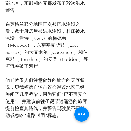
部地区，东部和约克郡发布了79次洪水
警告。
在英格兰部分地区再次被雨水淹没之
后，数十所房屋被洪水淹没，村庄被水
淹没。肯特（Kent）的梅德韦
（Medway），东萨塞克斯郡（East 
Sussex）的卡克米尔（Cuckmere）和伯
克郡（Berkshire）的罗登（Loddon）等
河流冲破了河岸。
他们敦促人们注意僻静的地方的天气状
况，贝德福德自治市议会说该地区已经
关闭了几座桥梁，因为它们“已不再安全
使用”。并建议前往圣诞节逍遥游的旅客
提前检查其路线，并警告驾驶员不要移
动或忽略“道路封闭”标志。
英格兰高速公路协会已敦促驾驶者减慢