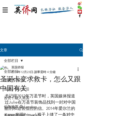
文章
全部栏目
英国侨报
全部栏目
2019年12月23日
讀畢需時 4 分鐘
圣诞卡变求救卡，怎么又跟
世界 🌎 版块
中国有关
首页丨华人生活
尤记得2012年万圣节时，英国媒体报道
首页丨融入英国
过Julie在万圣节装饰品找到一封对中国
伦敦推荐 🎡 London
酷刑和迫害指控的信。2014年爱尔兰的
Karen发现Primark裤子上缝了一条对中
英国脱宅指南 Time out