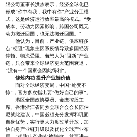
限公司董事长洪杰表示，经济全球化已
形成“你中有我，我中有你”产业分工模
式，这是经济运行效率最高的模式。“受
成本、劳动力因素影响，跨国公司既无
动力搬迁回国，也无法搬迁回国。”
　　他认为，目前，产业链、供应链多
点“梗阻”现象主因系疫情导致多国经济
停顿、物流受阻。若想人为“阻断”产业
链，只会带来全球经济更大范围衰退，
“没有一个国家会因此得利”。
　　修炼内功 提升产业链价值
　　面对全球经济变局，中国“处变不
惊”，官方多次指出要“做好自己的事”。
　　港区全国政协委员、金鹰控股主
席、香港浙江省同乡会联合会会长陈仲
尼就此建议，中国必须充分发挥和巩固
自身优势，实行更大力度改革开放，加
快自身产业链升级以及优化全球产业布
局。“想防止产业链‘被脱钩’，就要进一