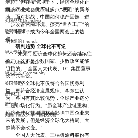
地位。但在疫情冲击下，经济全球化正
面临产业链、供应链多点“梗阻”的新考
英国快乐肥宅指南 Cola
验。面对挑战，中国如何稳产固链，进
英国品牌 Branding
一步改善营商环境、擦亮“世界工厂”的
活动推荐 Event
金字招牌，成为今年全国两会上的热
点。
寻找组织 Friends
　　研判趋势 全球化不可逆
华人专题 Feature
　　“未来，经济全球化趋势还会继续往
前走，这不是少数国家、少数政客能够
华人人物 Chinese
阻挡的。”全国人大代表、TCL集团董事
华人社区 Community
长李东生说。
英国留学
　　经济全球化不仅符合各国切身利
益，更符合经济发展规律。李东生认
合作栏目
为，各国有其比较优势，全球产业链分
留学生
工是市场化行为。“虽全球产业链重构、
经济全球化规则调整会影响中国企业未
英国白金汉大学中国校友会
来的发展，但是经济全球化大格局、大
趋势不会改变。”
　　全国人大代表、三棵树涂料股份有