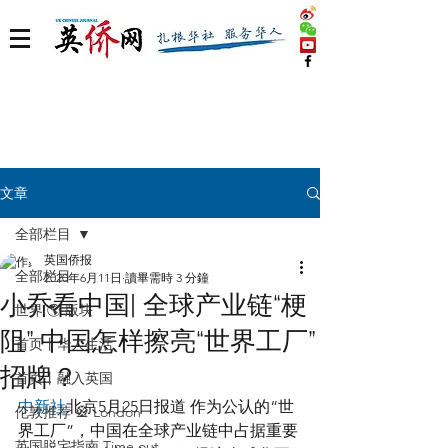
文章
全部栏目
英国侨报
全部栏目
2020年6月11日
讀畢需時 3 分鐘
小乔看中国| 全球产业链“梗
世界 🌎 版块
阻” 中国怎样擦亮“世界工厂”
首页丨华人生活
招牌？
首页丨融入英国
中新社
北京5月25日报道 作为公认的“世
伦敦推荐 🎡 London
界工厂”，中国在全球产业链中占据重要
英国脱宅指南 Time out