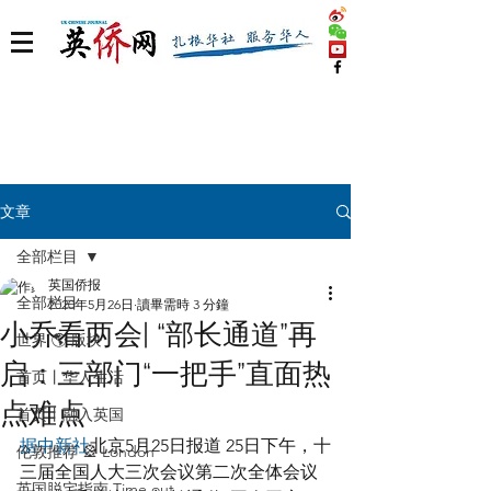
文章
全部栏目
英国侨报
全部栏目
2020年5月26日
讀畢需時 3 分鐘
小乔看两会| “部长通道”再
世界 🌎 版块
启：三部门“一把手”直面热
首页丨华人生活
点难点
首页丨融入英国
据中新社
北京5月25日报道 25日下午，十
伦敦推荐 🎡 London
三届全国人大三次会议第二次全体会议
英国脱宅指南 Time out