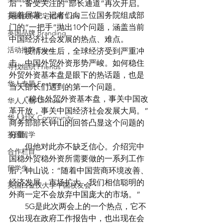
后，备受关注的“部长通道”再次开启。
隔着屏幕，记者们向三位国务院组成部
英国快乐肥宅指南 Cola
门的“一把手”抛出10个问题，涵盖当前
英国品牌 Branding
中国经济社会发展的热点、难点。
活动推荐 Event
　　疫情发生后，全球经济受到严重冲
击，中国外贸外资形势严峻。如何稳住
寻找组织 Friends
外贸外资基本盘是眼下的热话题，也是
华人专题 Feature
当天部长们遇到的第一个问题。
　　“稳住外贸外资基本盘，事关中国改
华人人物 Chinese
革开放，事关中国经济社会发展大局。”
华人社区 Community
商务部部长钟山的回答凸显这个问题的
英国留学
分量。
　　但他对此亦不缺乏信心。介绍完中
合作栏目
国稳外贸稳外资所需要做的一系列工作
留学生
后，钟山说：“随着中国营商环境改善、
经济发展、市场扩大，我们相信聪明的
英国白金汉大学中国校友会
外商一定不会放弃中国庞大的市场。”
　　5G是此次两会上的一个热点，它不
仅出现在政府工作报告中，也出现在会