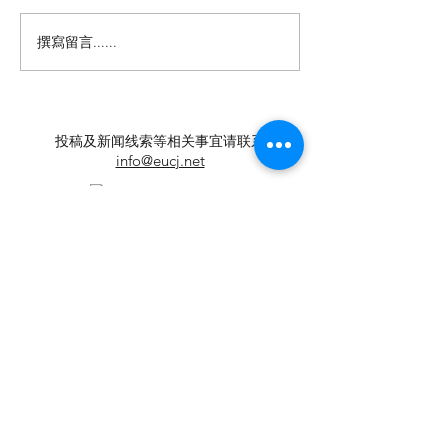
撰寫留言......
【羊城晚报】“科技+非遗”
留英博士马楠新
引热议！第六届“广东文化
悔》全球上线，
遗产保护与利用”学术座谈
数字影像致敬天
会在穗举办
年文脉
投稿及新闻线索等相关事宜请联系
info@eucj.net
首页
华人社区
英国生活​
伦敦活动推荐
华人人物
英国品牌
​寻找组织