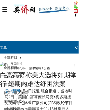
文章
全部栏目
英国侨报
全部栏目
2020年8月4日
讀畢需時 1 分鐘
白宫高官称美大选将如期举
世界 🌎 版块
行 短期内难达纾困法案
首页丨华人生活
据中新网
8月3日报道 综合报道，当地时
首页丨融入英国
间2日，美国白宫幕僚长马克•梅多斯接
伦敦推荐 🎡 London
受美国哥伦比亚广播公司(CBS)政论节目
采访时表示，美国将于11月3日举行大
英国脱宅指南 Time out