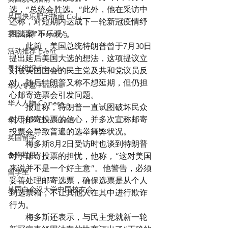
选，“总统会胜选。”此外，他在采访中
英国快乐肥宅指南 Cola
还称，对短期内达成下一轮新冠疫情纾
英国品牌 Branding
困法案“不乐观”。
　　此前，美国总统特朗普曾于7月30日
活动推荐 Event
提出延后美国大选的想法，这项提议立
寻找组织 Friends
刻被美国国会的民主党及共和党议员反
对，随后特朗普又称不想延期，但仍担
华人专题 Feature
心邮寄选票会引发问题。
华人人物 Chinese
　　报道称，特朗普一直试图破坏民众
对于邮寄投票的信心，并多次宣称邮寄
华人社区 Community
投票会导致普遍的选举舞弊状况。
英国留学
　　梅多斯8月2日受访时也谈到特朗普
合作栏目
对于邮寄投票的担忧，他称，“这对美国
来说并不是一个好主意”。他警告，必须
留学生
妥善处理邮寄选票，确保选票是从个人
英国白金汉大学中国校友会
到选票箱，不让其他人在其中进行欺诈
行为。
　　梅多斯还表示，与民主党就新一轮