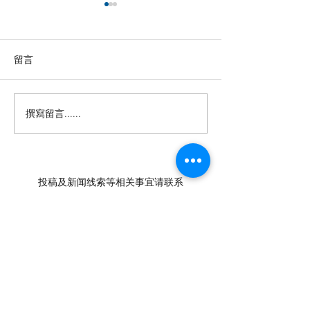
留言
撰寫留言......
【羊城晚报】“科技+非遗”
留英博士马楠新
引热议！第六届“广东文化
悔》全球上线，
遗产保护与利用”学术座谈
数字影像致敬天
会在穗举办
年文脉
投稿及新闻线索等相关事宜请联系
info@eucj.net