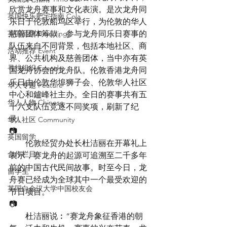
欣赏龙舟赛事和文化表演。是次龙舟同
英国快乐肥宅指南 Cola
乐日于伦敦船坞区举行，为伦敦的华人
英国品牌 Branding
慈善团体筹款。参与龙舟同乐日赛事的
队伍来自不同背景，包括本地社区、商
活动推荐 Event
界、公共机构及慈善团体，当中亦有英
寻找组织 Friends
国龙舟协会的龙舟队。伦敦香港龙舟同
乐日由伦敦华埠狮子会、伦敦华人社区
华人专题 Feature
中心和鑪峰社主办。全日的赛事共有五
华人人物 Chinese
十六支队伍竞逐不同奖项，刷新了纪
录。
华人社区 Community
📷
英国留学
　　伦敦经贸办处长杜洁丽在开幕礼上
合作栏目
表示，赛龙舟的起源可追溯至二千多年
前的中国古代民间故事。时至今日，龙
留学生
舟赛已经成为全球其中一个最受欢迎的
英国白金汉大学中国校友会
节日项目。
📷
　　杜洁丽说︰“赛龙舟象征香港的朝