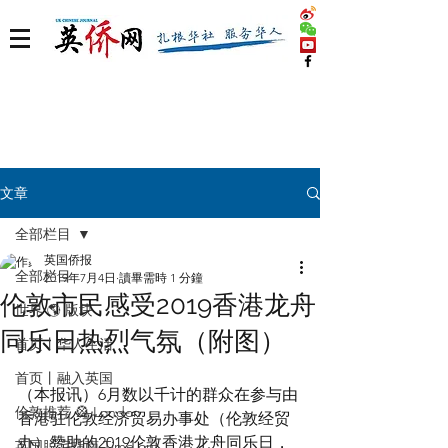
文章
全部栏目
英国侨报
全部栏目
2019年7月4日
讀畢需時 1 分鐘
伦敦市民感受2019香港龙舟
世界 🌎 版块
同乐日热烈气氛（附图）
首页丨华人生活
首页丨融入英国
（本报讯）6月数以千计的群众在参与由
伦敦推荐 🎡 London
香港驻伦敦经济贸易办事处（伦敦经贸
办）赞助的2019伦敦香港龙舟同乐日，
英国脱宅指南 Time out