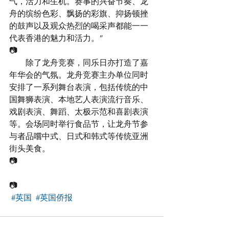
气，活力和生机。赛事的兴奋节奏、龙
舟的缤纷色彩、飘扬的彩旗、抑扬顿挫
的鼓声以及观众热烈的喝采声都能一一
代表香港的魅力和活力。”
📷
　　除了龙舟竞赛，同乐日亦打造了嘉
年华会的气氛。龙舟竞赛主办单位同时
安排了一系列舞台表演，包括传统的中
国舞狮表演、本地艺人表演流行音乐、
戏剧表演、舞蹈、太极示范和喜剧表演
等。会场同时举行食品节，让龙舟节参
与者品嚐中式、日式和韩式等传统亚洲
街头美食。
📷
📷
#英国
#英国侨报