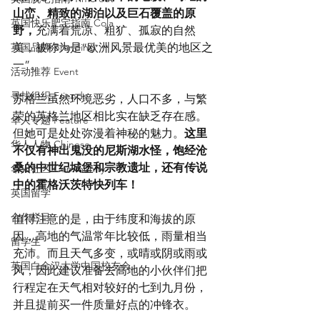
山峦、精致的湖泊以及巨石覆盖的原
英国快乐肥宅指南 Cola
野，
充满着荒凉、粗犷、孤寂的自然
英国品牌 Branding
美，被称为是“欧洲风景最优美的地区之
一”。
活动推荐 Event
寻找组织 Friends
苏格兰虽然环境恶劣，人口不多，与繁
荣的英格兰地区相比实在缺乏存在感。
华人专题 Feature
但她可是处处弥漫着神秘的魅力。
这里
华人人物 Chinese
不仅有神出鬼没的尼斯湖水怪，饱经沧
桑的中世纪城堡和宗教遗址，还有传说
华人社区 Community
中的霍格沃茨特快列车！
英国留学
合作栏目
值得注意的是，由于纬度和海拔的原
因，高地的气温常年比较低，雨量相当
留学生
充沛。而且天气多变，或晴或阴或雨或
英国白金汉大学中国校友会
风，因此建议准备去高地的小伙伴们把
行程定在天气相对较好的七到九月份，
并且提前买一件质量好点的冲锋衣。