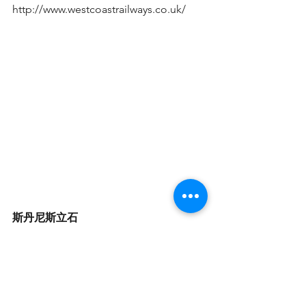
http://www.westcoastrailways.co.uk/
斯丹尼斯立石
（Standing Stones of Stenness）
斯丹尼斯立石阵算是苏格兰高地上比较
小众的景点。但它历史悠久，可以追溯
到5000多年前，是不列颠群岛最早的纪