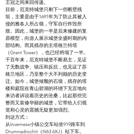
王冠之间来回传递。
目前，厄克特城堡只剩下一些断壁残
垣，主要是由于1691年为了防止其被入
侵的雅各人所占领，守军自行炸毁所
致。因此，城堡的一半是后来修建的复
原模型，向游人展示城堡全盛时期的内
部结构。而其残存的主塔格兰特塔
（Grant Tower），也已经坍塌了一半。
千百年来，厄克特城堡不断易主，见证
了无数战争、镇压和反抗，也见证了苏
格兰地区，乃至整个大不列颠的历史变
迁。如今，城堡倾颓的石墙，残存的塔
楼和庭院在青山碧湖的环绕下无言地向
来访者诉说着历史的沧桑，比起那些完
整而又装修华丽的城堡，它带给人们视
觉和心灵的震撼无疑更加强烈。
到达方式：
从Inverness小镇公交车站坐919路车到
Drumnadrochit（IV63 6XJ）站下车。  