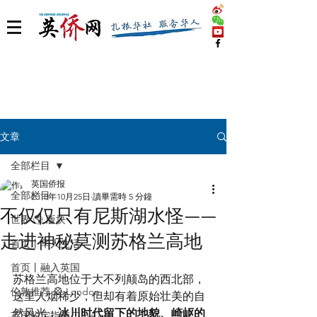
文章
全部栏目
英国侨报
全部栏目
2018年10月25日
讀畢需時 5 分鐘
不仅仅只有尼斯湖水怪——
世界 🌎 版块
走进神秘莫测苏格兰高地
首页丨华人生活
首页丨融入英国
苏格兰高地位于大不列颠岛的西北部，
伦敦推荐 🎡 London
这里人烟稀少，但却有着原始壮美的自
然风光：
冰川时代留下的地貌、崎岖的
英国脱宅指南 Time out