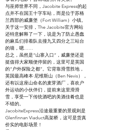
与巫师世界不同，Jacobite Express的起
点并不在国王十字车站，而是位于苏格
兰西部的威廉堡（Fort William）小镇。
关于这一安排，The Jacobite官方网站
还特意解释了一下，说是为了防止愚蠢
的麻瓜们排着队去撞九又四分之三站台
的墙，嗯……
总之，虽然是“山寨入口”，威廉堡还是
挺值得大家顺便停留的，这里可是英国
的“户外探险之都”。它背靠滑雪胜地，
英国最高峰本·尼维斯山（Ben Nevis），
还有以这座山命名的麦芽酒厂，喜欢户
外运动的小伙伴们，提前来这里滑滑
雪，享受一下传统酒吧的美酒佳肴也是
不错的。
JacobiteExpress沿途最重要的景观则是
Glenfinnan Viaduct高架桥，这可是货真
价实的电影场景！