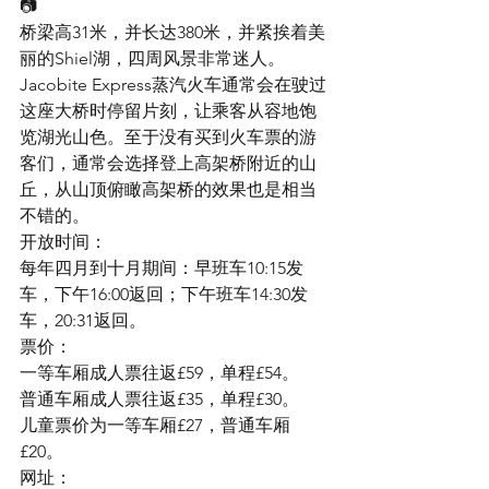
📷
桥梁高31米，并长达380米，并紧挨着美
丽的Shiel湖，四周风景非常迷人。
Jacobite Express蒸汽火车通常会在驶过
这座大桥时停留片刻，让乘客从容地饱
览湖光山色。至于没有买到火车票的游
客们，通常会选择登上高架桥附近的山
丘，从山顶俯瞰高架桥的效果也是相当
不错的。
开放时间：
每年四月到十月期间：早班车10:15发
车，下午16:00返回；下午班车14:30发
车，20:31返回。
票价：
一等车厢成人票往返£59，单程£54。
普通车厢成人票往返£35，单程£30。
儿童票价为一等车厢£27，普通车厢
£20。
网址：