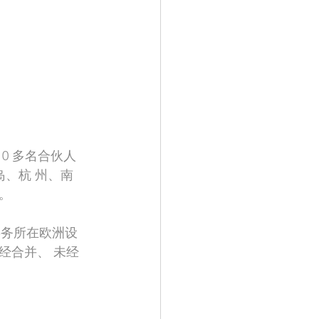
0 多名合伙人
岛、杭 州、南
。
师事务所在欧洲设
经合并、 未经