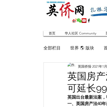
首页
华人社区 Community
全部栏目
世界 🌎 版块
英国侨报
2021年1
英国脱宅指南 Time out
英国房产
可延长99
寻找组织 Friends
华人专题
英国出台最新法案，
一、英国房产法40
合作栏目
留学生
英