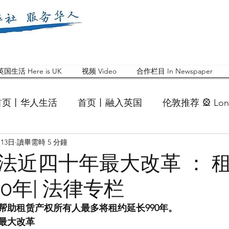
英国生活 Here is UK
视频 Video
合作栏目 In Newspaper
首页丨华人生活
首页丨融入英国
伦敦推荐 🎡 Lon
月13日
讀畢需時 5 分鐘
英国快乐肥宅指南 Cola
英国品牌 Branding
活动
法近四十年最大改革 ： 
0年| 法律专栏
 Feature
华人人物 Chinese
华人社区 Commun
帮助租赁产权所有人最多将租约延长990年。
年最大改革
国白金汉大学中国校友会