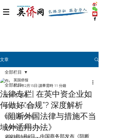
文章
全部栏目
英国侨报
全部栏目
2021年2月15日
讀畢需時 11 分鐘
法律专栏| 在英中资企业如
世界 🌎 版块
何做好“合规”? 深度解析
首页丨华人生活
《阻断外国法律与措施不当
首页丨融入英国
域外适用办法》
伦敦推荐 🎡 London
2021年1月9日，中国商务部发布《阻断
英国脱宅指南 Time out