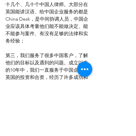
十几个、几十个中国人律师。大部分在
英国能讲汉语、给中国企业服务的都是
China Desk，是中间协调人员，中国企
业应该具体考量他们能不能做决定、能
不能参与案件、有没有足够的法律和实
务经验；
第三，我们服务了很多中国客户，了解
他们的目标以及遇到的问题。成立以来
的10年中，我们一直服务于中国企业在
英国的投资和合资，经历了许多成功和
不成功的案例。甚至中国企业过来之
后，一句话只需要说半句，我们就知道
他们大约在做什么，而且以前是否有企
业做过类似的事情。在不影响我们职业
操守的情况下，我们可以把以前客户成
功和失败的经验分享给新来的中国企
业。对于已经在英国落地的企业，因为
很多企业习惯出了问题之后再找律师，