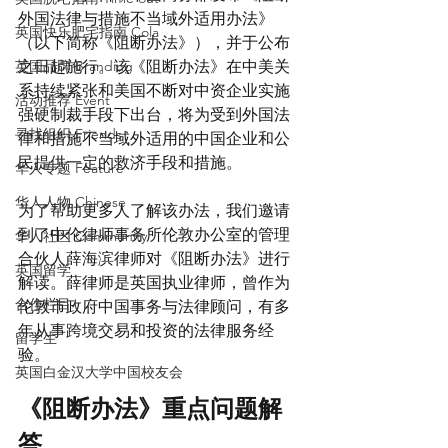
外国法律与措施不当域外适用办法》
英国快乐肥宅指南 Cola
（以下简称《阻断办法》），并于公布
英国品牌 Branding
之日起施行。该《阻断办法》在中美关
系持续紧张和美国不断对中资企业实施
活动推荐 Event
强硬制裁手段下出台，将为受到外国法
寻找组织 Friends
律和措施不当域外适用的中国企业和公
民提供一定的救济手段和措施。
华人专题 Feature
华人人物 Chinese
为了帮助更多人了解该办法，我们邀请
到了中伦律师事务所伦敦办公室的管理
华人社区 Community
合伙人薛海滨律师对《阻断办法》进行
英国留学
解读。薛律师是英国执业律师，曾作为
合作栏目
伦敦市政府中国事务与法律顾问，有多
年从事跨境交易和投资的法律服务经
留学生
验。
英国白金汉大学中国校友会
《阻断办法》重点问题解
答