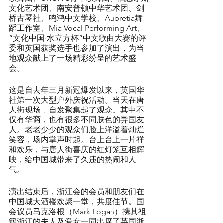
文化艺术团、南安普顿中华艺术团、剑
桥古琴社、鸣鸿中文学校、Aubretia舞
蹈工作室、Mia Vocal Performing Art、
“文化中国·水立方杯”中文歌曲大赛的评
委和英国获奖选手也参加了演出，为当
地观众献上了一场精彩纷呈的艺术盛
会。
这是自去年三月新冠爆发以来，英国华
社第一次大型户外庆祝活动。当天在唐
人街现场，自发聚集起了观众。其中不
仅有华裔，也有很多不同肤色的异国友
人。老老少少的观众们脸上洋溢着灿烂
笑容，场内掌声时起。台上台上一片祥
和欢乐，与唐人街喜庆的红灯笼互相辉
映，给中国城带来了久违的热闹和人
气。
演出结束后，浙江会的会员和朋友们在
中国城大酒楼欢聚一堂，共度佳节。国
会议员马克洛根（Mark Logan）携其祖
籍浙江的夫人及爱女一同出席了英国浙