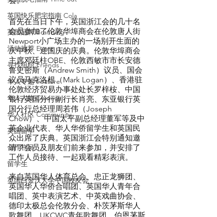
会。
英国快乐肥宅指南 Cola
首先在当日下午，英国浙江会的几十名
会员参加了伦敦华埠商会在伦敦唐人街
英国品牌 Branding
Newport小广场主办的一场别开生面的
活动推荐 Event
庆中秋、迎国庆的庆典。伦敦华埠商会
主席邓廷柱OBE、伦敦西敏市市长安德
寻找组织 Friends
鲁史密斯（Andrew Smith）议员、国会
议员马克洛根（Mark Logan）、香港驻
华人专题 Feature
伦敦经济贸易办事处处长罗梓桉、中国
华人人物 Chinese
银行英国分行副行长肖亮、东亚银行英
国分行总经理周若伟（Joseph 
华人社区 Community
Chow）、中国太平副总经理董军等及中
英企业代表、华人华侨留学生和英国民
英国留学
众出席了庆典。英国浙江会特别通知邀
合作栏目
请了会员及朋友们前来参加，并安排了
工作人员接待、一起观看精彩表演。
留学生
来自英国华人体育总会、忠正龙狮团、
英国白金汉大学中国校友会
英国华人华侨合唱团、英国华人青年合
唱团、英中表演艺术、中英戏曲协会、
德印太极总会伦敦分会、朴茨茅斯华人
歌舞团、UKCWC青年歌舞团、伯恩茅斯