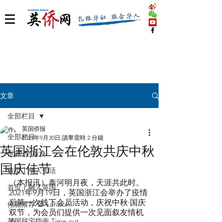
文章
全部栏目
英国侨报
全部栏目
2021年9月30日
讀畢需時 2 分鐘
英国浙江会在伦敦共庆中秋
世界 🌎 版块
国庆佳节
首页丨华人生活
（本报讯）泰河明月夜，天涯共此时。
首页丨融入英国
2021年9月19日，英国浙江会举办了疫情
后第一次线下会员活动，庆祝中秋·国庆
伦敦推荐 🎡 London
双节，为会员们提供一次见面叙友情机
英国脱宅指南 Time out