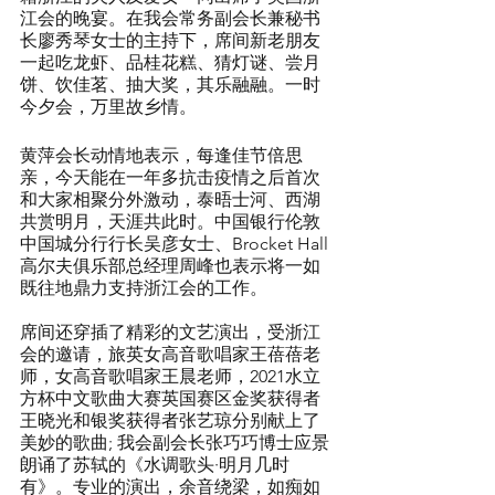
江会的晚宴。在我会常务副会长兼秘书
长廖秀琴女士的主持下，席间新老朋友
一起吃龙虾、品桂花糕、猜灯谜、尝月
饼、饮佳茗、抽大奖，其乐融融。一时
今夕会，万里故乡情。
黄萍会长动情地表示，每逢佳节倍思
亲，今天能在一年多抗击疫情之后首次
和大家相聚分外激动，泰晤士河、西湖
共赏明月，天涯共此时。中国银行伦敦
中国城分行行长吴彦女士、Brocket Hall
高尔夫俱乐部总经理周峰也表示将一如
既往地鼎力支持浙江会的工作。
席间还穿插了精彩的文艺演出，受浙江
会的邀请，旅英女高音歌唱家王蓓蓓老
师，女高音歌唱家王晨老师，2021水立
方杯中文歌曲大赛英国赛区金奖获得者
王晓光和银奖获得者张艺琼分别献上了
美妙的歌曲; 我会副会长张巧巧博士应景
朗诵了苏轼的《水调歌头·明月几时
有》。专业的演出，余音绕梁，如痴如