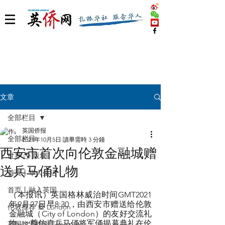
文章
全部栏目
英国侨报
全部栏目
2021年10月5日
讀畢需時 3 分鐘
西安市首次向伦敦金融城赠
世界 🌎 版块
送兵马俑礼物
首页丨华人生活
首页丨融入英国
（本报讯）英国格林威治时间GMT2021
年9月27日早8:30，由西安市赠送给伦敦
伦敦推荐 🎡 London
金融城（City of London）的友好交流礼
物--一尊仿真兵马俑将军俑揭幕典礼在伦
英国脱宅指南 Time out