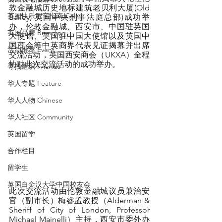
敦金融城历史地标建筑老贝利大厦(Old 
英国快乐肥宅指南 Cola
Bailey, 英国中央刑事法庭总部)成功举
办，伦敦金融城、西安市、中国驻英国
英国品牌 Branding
大使馆、英国驻中国大使馆以及英国中
国商会等中英商界代表见证揭幕并出席
活动推荐 Event
交流活动，英国西安商会（UKXA）全程
协助此次交流活动的成功举办。
寻找组织 Friends
华人专题 Feature
华人人物 Chinese
华人社区 Community
英国留学
合作栏目
留学生
英国白金汉大学中国校友会
此次交流活动由伦敦金融城议员兼治安
官（副市长）梅睿孟教授（Alderman & 
Sheriff of City of London, Professor 
Michael Mainelli）主持，西安市委外办