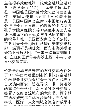
主任强盛致赠礼祠，伦敦金融城金融服
务业委员会（FSG）主席安德鲁-马斯
登、中国驻英国大使馆文化处马蕾副主
任、英国大使馆北方事务处代表王佳
晨、英国中国商会主席（中国银行英国
分行行长）方文建、伦敦政经学院商务
孔子学院卢红院长等30余位中英嘉宾在
线上和线下的方式参与并见证了该礼物
的揭幕典礼，英国西安商会会长焦博、
常务副会长朱彤同时延请西安市委统战
部一级调研员胡仕文、西安市海外联谊
会秘书长原大刚、“一带一路商事调解中
心”主任何玉辉等嘉宾线上线下参与了该
文化交流盛事。
伦敦金融城与西安市的友好交流合作始
于2019年由梅睿孟副市长带队的金融城
金融服务业委员会行会主官们的代表团
首次访问西安，旨在寻求一带一路沿线
的重点合作伙伴，双方通过友好交流，
签署了友好交流城市的意向书。两个城
市的友好交流自此逐步提升，在金融、
科技、医疗、人文领域交流合作成果丰