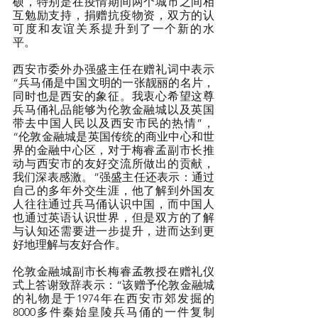
硕，特别是在疫情期间两个城市之间相
互勉励支持，捐赠抗疫物资，双方的认
可度和友谊关系提升到了一个新的水
平。
西安市委外办强盛主任在赠礼词中表示
“兵马俑是中国文明的一张靓丽的名片，
同时也是西安的象征。我衷心希望这尊
兵马俑礼品能够为伦敦金融城以及英国
带去中国人民以及西安市民的热情”，
“伦敦金融城是英国传统的商业中心和世
界的金融中心区，对于梅睿孟副市长推
动与西安市的友好交流所做出的贡献，
我们深表感激。”强盛主任还表示：通过
自己的多年外交生涯，他了解到外国友
人往往通过兵马俑认识中国，而中国人
也通过英语认识世界，但是双方的了解
与认知还需要进一步提升，进而达到更
好地理解与友好合作。
伦敦金融城副市长梅睿孟教授在赠礼仪
式上答谢致辞表示：“该赠予伦敦金融城
的礼物是于1974年在西安市郊发掘的
8000多件秦始皇陵兵马俑的一件复制