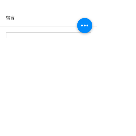
留言
撰寫留言......
【羊城晚报】“科技+非遗”
【中国新闻网】
引热议！第六届“广东文化
政法记者刘海陵
遗产保护与利用”学术座谈
正义 铁笔录风云
会在穗举办
投稿及新闻线索等相关事宜请联系
info@eucj.net