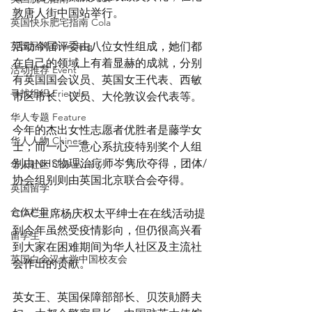
敦唐人街中国站举行。
英国快乐肥宅指南 Cola
英国品牌 Branding
活动今届评委由八位女性组成，她们都
在自己的领域上有着显赫的成就，分别
活动推荐 Event
有英国国会议员、英国女王代表、西敏
寻找组织 Friends
市区市长、议员、大伦敦议会代表等。
华人专题 Feature
今年的杰出女性志愿者优胜者是藤学女
华人人物 Chinese
士；而一心一意心系抗疫特别奖个人组
别由NHS物理治疗师岑隽欣夺得，团体/
华人社区 Community
协会组别则由英国北京联合会夺得。
英国留学
合作栏目
CIAC主席杨庆权太平绅士在在线活动提
到今年虽然受疫情影向，但仍很高兴看
留学生
到大家在困难期间为华人社区及主流社
英国白金汉大学中国校友会
会作出的贡献。
英女王、英国保障部部长、贝茨勛爵夫