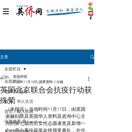
文章
全部栏目
英国侨报
全部栏目
2020年11月18日
讀畢需時 2 分鐘
英国北京联合会抗疫行动获
世界 🌎 版块
殊荣
首页丨华人生活
（本报讯）当地时间11月11日，由英国
首页丨融入英国
谢赫勛爵及英国华人资料及咨询中心主
伦敦推荐 🎡 London
办的第七届杰出女性志愿者奖及新增一
心一意心系抗疫奖在线颁奖典礼，在伦
英国脱宅指南 Time out