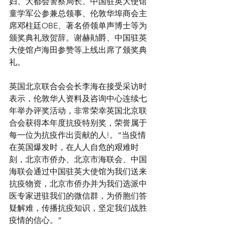
妇、大都会警察局长、中国驻英大使馆
童学军公参兼总领事、伦敦华埠商会主
席邓柱廷OBE、著名侨领单声博士等为
颁奖典礼致贺辞。谢赫勛爵、中国驻英
大使馆卢海田参赞等上线出席了颁奖典
礼。
英国北京联合会会长李海在接受采访时
表示，伦敦华人资料及咨询中心连续七
年举办评奖活动，非常荣幸英国北京联
合会获得本年度抗疫特别奖，荣誉属于
每一位为抗疫作出贡献的人!。“当疫情
在英国爆发时，在人人自危的艰难时
刻，北京市侨办、北京市海联会、中国
海联会通过中国驻英大使馆为我们送来
抗疫物资，北京市侨办并为我们选派中
医专家进驻我们的微信群，为侨胞们答
疑解难，传播抗疫知识，坚定我们战胜
疫情的信心。”