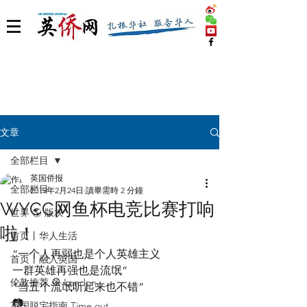
文章
全部栏目
英国侨报
全部栏目
2019年2月24日
讀畢需時 2 分鐘
WYCC网鱼杯电竞比赛打响
世界 🌎 版块
啦！
首页丨华人生活
“一个人再弱也是个人英雄主义
首页丨融入英国
一群英雄再强也是流氓”
伦敦推荐 🎡 London
“当五个流氓听起来也不错”
📷
英国脱宅指南 Time out