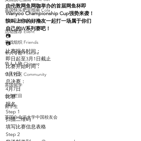
由伦敦网鱼网咖举办的首届网鱼杯即
英国快乐肥宅指南 Cola
Wanyoo Championship Cup强势来袭！
英国品牌 Branding
快叫上你的好撸友一起打一场属于你们
自己的W系列赛吧！
活动推荐 Event
📷
寻找组织 Friends
📷
比赛报名时间：
华人专题 Feature
即日起至3月1日截止
华人人物 Chinese
比赛开始时间：
3月9日
华人社区 Community
总决赛：
英国留学
4月7日
合作栏目
比赛
报名
留学生
Step 1
英国白金汉大学中国校友会
扫描二维码
填写比赛信息表格
Step 2