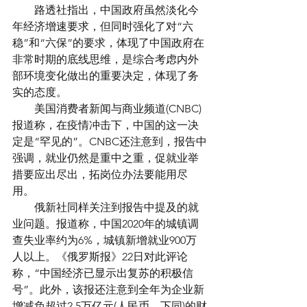
　　路透社指出，中国政府虽然淡化今
年经济增速要求，但同时强化了对“六
稳”和“六保”的要求，体现了中国政府在
非常时期的底线思维，是综合考虑内外
部环境变化做出的重要决定，体现了务
实的态度。
　　美国消费者新闻与商业频道(CNBC)
报道称，在疫情冲击下，中国的这一决
定是“罕见的”。CNBC还注意到，报告中
强调，就业仍然是重中之重，促就业举
措要应出尽出，拓岗位办法要能用尽
用。
　　俄新社同样关注到报告中提及的就
业问题。报道称，中国2020年的城镇调
查失业率约为6%，城镇新增就业900万
人以上。《俄罗斯报》22日对此评论
称，“中国经济已显示出复苏的积极信
号”。此外，该报还注意到全年为企业新
增减负超过2.5万亿元(人民币，下同)的财