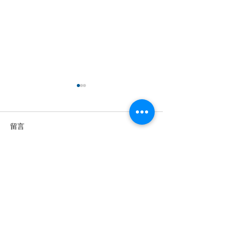
留言
撰寫留言......
【羊城晚报】“科技+非遗”
留英博士马楠新
引热议！第六届“广东文化
悔》全球上线，
遗产保护与利用”学术座谈
数字影像致敬天
会在穗举办
年文脉
投稿及新闻线索等相关事宜请联系
info@eucj.net