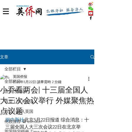
文章
全部栏目
英国侨报
全部栏目
2020年5月22日
讀畢需時 2 分鐘
小乔看两会| 十三届全国人
世界 🌎 版块
大三次会议举行 外媒聚焦热
首页丨华人生活
点议题
首页丨融入英国
据中新社
北京5月22日报道 综合消息：十
伦敦推荐 🎡 London
三届全国人大三次会议22日在北京举
英国脱宅指南 Time out