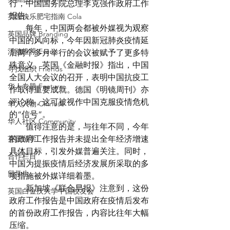
行，中国国务院总理李克强作政府工作
报告。
英国快乐肥宅指南 Cola
　　每年，中国两会都被外媒视为观察
英国品牌 Branding
中国的风向标，今年因新冠肺炎疫情延
活动推荐 Event
后两个多月举行的会议被赋予了更多特
殊意义。英国《金融时报》指出，中国
寻找组织 Friends
全国人大会议的召开，表明中国抗疫工
华人专题 Feature
作取得重要成就。德国《明镜周刊》亦
评论称，这可被视作中国克服疫情危机
华人人物 Chinese
的“信号”。
华人社区 Community
　　值得注意的是，与往年不同，今年
英国留学
的政府工作报告并未提出全年经济增速
具体目标，引发外媒普遍关注。同时，
合作栏目
中国为提振疫情后经济发展所采取的多
留学生
项措施被外媒详细着墨。
　　新加坡《联合早报》注意到，这份
英国白金汉大学中国校友会
政府工作报告是中国政府在疫情后发布
的首份政府工作报告，内容比往年大幅
压缩。