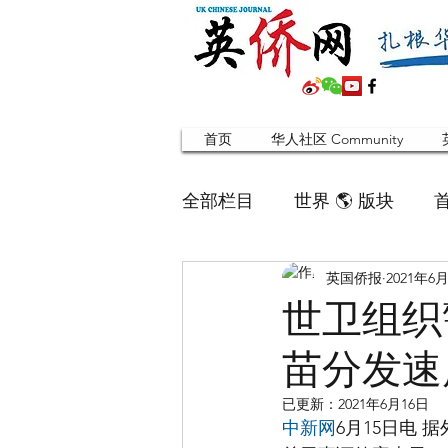
首页
华人社区 Community
全部栏目
世界 🌎 版块
英国侨报
2021年6
英国脱宅指南 Time out
世卫组织
苗分发速
寻找组织 Friends
华人专题
已更新：
2021年6月16日
中新网
6月15日电
合作栏目
留学生
英