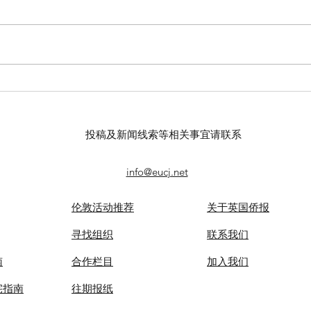
【羊城晚报】“科技+非遗”引热
留英
议！第六届“广东文化遗产保护
球上
与利用”学术座谈会在穗举办
敬天
投稿及新闻线索等相关事宜请联系
info@eucj.net
伦敦活动推荐
关于英国侨报
​寻找组织
联系我们
南
合作栏目
​加入我们
宅指南
​往期报纸