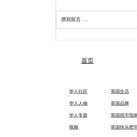
撰寫留言......
2026“亲情中华·中国寻根之旅”
夏令营（天津中医药大学营）
圆满落幕 张伯礼院士寄语全体
夏令营营员
首页
华人社区
英国生活​
华人人物
英国品牌
华人专题
英国脱宅指
视频
英国快乐肥