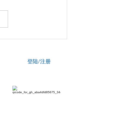
博士马楠新作《无悔》全
线，用音乐与数字影像致
津海河百年文脉
登陆/注册