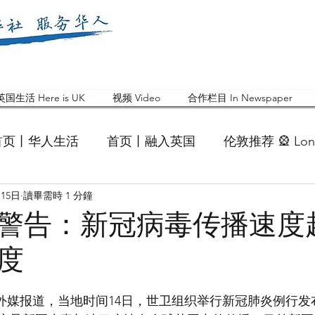
英国生活 Here is UK
视频 Video
合作栏目 In Newspaper
首页丨华人生活
首页丨融入英国
伦敦推荐 🎡 Lon
月15日
讀畢需時 1 分鐘
英国快乐肥宅指南 Cola
英国品牌 Branding
活动
警告：新冠病毒传播速度
度
 Feature
华人人物 Chinese
华人社区 Commun
 据外媒报道，当地时间14日，世卫组织举行新冠肺炎例行
国白金汉大学中国校友会