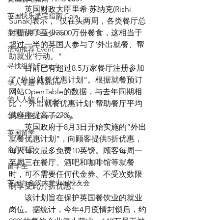
　　英国财政大臣里希·苏纳克(Rishi 
英国快乐肥宅指南 Cola
Sunak)表示，“仅在头两周，各类餐厅总
英国品牌 Branding
计提供了至少3500万份餐食，这相当于
超过一半的英国人参与了‘外出就餐、帮
活动推荐 Event
助就业’行动。”
寻找组织 Friends
　　目前已有超过8.5万家餐厅注册参加
了“外出就餐优惠计划”。根据就餐预订
华人专题 Feature
网站OpenTable的数据，与去年同期相
华人人物 Chinese
比，“外出就餐优惠计划”帮助餐厅平均
满座率提高了27%。
华人社区 Community
　　英国政府于8月3日开始实施的“外出
英国留学
就餐优惠计划”，向顾客提供5折优惠，
合作栏目
每人每次最多免费10英镑。顾客每周一
至周三在餐厅、酒吧和咖啡馆等就餐
留学生
时，可不需要任何代金券、不受次数限
英国白金汉大学中国校友会
制享受此打折优惠。
　　该计划旨在保护英国餐饮业的就业
岗位。据统计，今年4月疫情封锁后，约