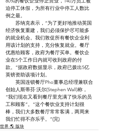
80%的餐饮企业停止营业，140万员工被
迫停工休假，为所有行业中停工人数比
例之最。
　　苏纳克表示，“为了更好地推动英国
经济恢复重建，我们必须保护尽可能多
的就业机会。我们敦促所有餐饮企业利
用该计划的支持，充分恢复就业。餐厅
优惠给顾客，政府为餐厅买单。餐饮企
业在5个工作日内就可收到政府的付
款。”据政府数据显示，政府已拨出5亿
英镑资助该项计划。
　　英国连锁餐厅Pho董事总经理兼联合
创始人斯蒂芬·沃尔(Stephen Wall)称，
“我们现在又看到餐厅里充满了快乐的员
工和顾客”。“这个餐饮业支持计划很
棒，我们大多数餐厅常常客满，两周来
我们忙得不亦乐乎。”(完)
世界 🌎 版块