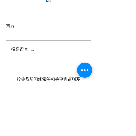
留言
撰寫留言......
【羊城晚报】“科技+非遗”
留英博士马楠新
引热议！第六届“广东文化
悔》全球上线，
遗产保护与利用”学术座谈
数字影像致敬天
会在穗举办
年文脉
投稿及新闻线索等相关事宜请联系
info@eucj.net