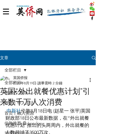
文章
全部栏目
英国侨报
全部栏目
2020年8月19日
讀畢需時 2 分鐘
英国“外出就餐优惠计划”引
世界 🌎 版块
来数千万人次消费
首页丨华人生活
中新社
伦敦8月18日电 (赵星一 张平)英国
首页丨融入英国
财政部18日公布最新数据，在“外出就餐
伦敦推荐 🎡 London
优惠计划”推出的头两周内，外出就餐的
人数超过了3500万次。
英国脱宅指南 Time out