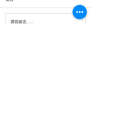
撰寫留言......
【羊城晚报】“科技+非遗”
留英博士马楠新
引热议！第六届“广东文化
悔》全球上线，
遗产保护与利用”学术座谈
数字影像致敬天
会在穗举办
年文脉
投稿及新闻线索等相关事宜请联系
info@eucj.net
首页
华人社区
英国生活​
伦敦活动推荐