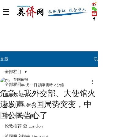
文章
全部栏目
英国侨报
全部栏目
2021年8月11日
讀畢需時 2 分鐘
危急！我外交部、大使馆火
世界 🌎 版块
速发声：3国局势突变，中
首页丨华人生活
国公民当心了
首页丨融入英国
伦敦推荐 🎡 London
英国脱宅指南 Time out