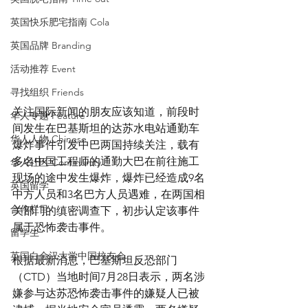
英国快乐肥宅指南 Cola
英国品牌 Branding
活动推荐 Event
寻找组织 Friends
关注国际新闻的朋友应该知道，前段时
华人专题 Feature
间发生在巴基斯坦的达苏水电站通勤车
华人人物 Chinese
爆炸事件引发中巴两国持续关注，载有
多名中国工程师的通勤大巴在前往施工
华人社区 Community
现场的途中发生爆炸，爆炸已经造成9名
英国留学
中方人员和3名巴方人员遇难，在两国相
合作栏目
关部门的缜密调查下，初步认定该事件
属于恐怖袭击事件。
留学生
英国白金汉大学中国校友会
根据最新消息，巴基斯坦反恐部门
（CTD）当地时间7月28日表示，两名涉
嫌参与达苏恐怖袭击事件的嫌疑人已被