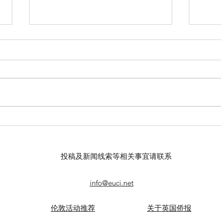
【羊城晚报】“科技+非遗”引热
【中
议！第六届“广东文化遗产保护
记者
与利用”学术座谈会在穗举办
录风
投稿及新闻线索等相关事宜请联系
info@eucj.net
伦敦活动推荐
关于英国侨报