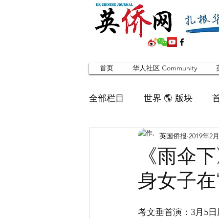
首页
华人社区 Community
全部栏目
世界 🌎 版块
英国侨报
2019年2
英国脱宅指南 Time out
《雨伞下
身女子在
寻找组织 Friends
华人专题
考文垂首演：3月5日
合作栏目
留学生
英