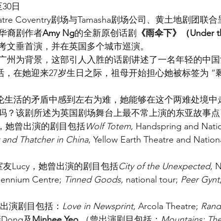
30日
Theatre Coventry剧场与Tamasha剧场公司、黄土地剧
华裔剧作者
Amy Ng
的全新原创话剧
《雨伞下》（Under the
日在考文垂首演，并在英国多个城市巡演。
广州为背景，这部引人入胜的话剧讲述了一名年轻的中国
活，在她迎来27岁生日之际，祖母开始担心她被标签为 “剩
英伦生活的矛盾中感到左右为难，她能够在这个两难处境中
吗？该剧所述为英国剧场舞台上最不常上演的东亚故事点
，她曾出演的剧目包括
Wolf Totem
, Handspring and Natio
and Thatcher in China
, Yellow Earth Theatre and Nation
友Lucy，她曾出演的剧目包括
City of the Unexpected
, 
lennium Centre; 
Tinned Goods
, national tour; 
Peer Gynt
出演剧目包括：
Love in Newsprint
, Arcola Theatre; 
Rand
亲Dong及
Minhee Yeo
 （曾出演剧目包括：
Mountains: The