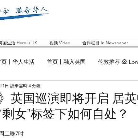
英国生活 Here is UK
视频 Video
合作栏目 In Newspaper
首页丨华人生活
首页丨融入英国
伦敦推荐 🎡 Lon
月21日
讀畢需時 4 分鐘
英国快乐肥宅指南 Cola
英国品牌 Branding
活动
》英国巡演即将开启 居
“剩女”标签下如何自处？
 Feature
华人人物 Chinese
华人社区 Commun
周二晚7时
国白金汉大学中国校友会