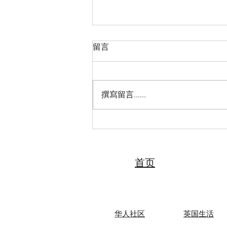
留言
撰寫留言......
2026“亲情中华·中国寻根之旅”
夏令营（天津中医药大学营）
圆满落幕 张伯礼院士寄语全体
夏令营营员
首页
华人社区
英国生活​