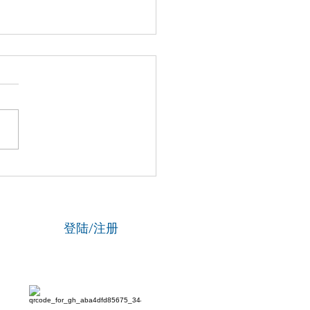
国新闻网】专访资深政法
刘海陵：笔锋铸正义 铁笔
云
登陆/注册