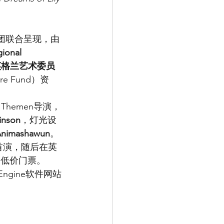
土地剧团联合呈现，由
ional 
英格兰艺术委员
e Fund）资
e Themen导演，
kinson
，灯光设
Animashawun
。
剧场首演，随后在英
更低价门票。
ngine软件网站