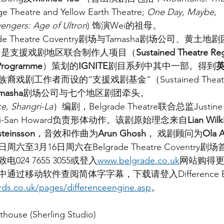
ge Theatre and Yellow Earth Theatre; 
One Day, Maybe
, 
engers: Age of Ultron
) 饰演Wei的祖母。
ade Theatre Coventry剧场与Tamasha剧场公司、黄
，是支援戏剧地区联合制作人项目（
Sustained Theatre Reg
 Programme
）策划的
IGNITE
剧目系列中其中一部。得到
戏剧工作者而设的“支援戏剧基金”（Sustained Theatr
masha
剧场公司与七个地区剧团牵头。
ce
, 
Shangri-La
）编剧，Belgrade Theatre联合总监Justin
Chi-San Howard负责形体动作。该剧原始理念来自
Lian Wil
steinsson
，音效和作曲为
Arun Ghosh
， 戏剧顾问为
Ola 
六至3月16日周六在Belgrade Theatre Coventry
24 7655 3055或登入
www.belgrade.co.uk
网站购得
过移动软件查阅简体字字幕，下载请登入Difference E
irds.co.uk/pages/differenceengine.asp
。 
ouse (Sherling Studio)