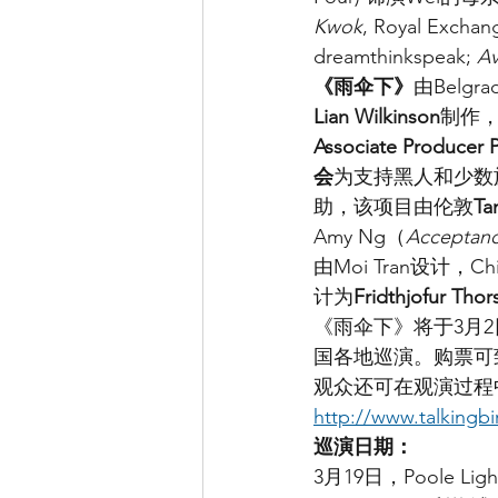
Kwok
, Royal Exchan
dreamthinkspeak; 
Av
《雨伞下》
由Belgr
Lian Wilkinson
制作
Associate Producer
会
为支持黑人和少数族裔
助，该项目由伦敦
Ta
Amy Ng（
Acceptan
由Moi Tran设计，
计为
Fridthjofur Thor
《雨伞下》将于3月2日周
国各地巡演。购票可致电0
观众还可在观演过程中通
http://www.talkingb
巡演日期：
3月19日，Poole Lighth