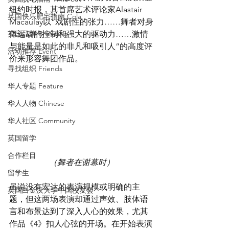
纽约时报，其首席艺术评论家Alastair 
英国快乐肥宅指南 Cola
Macaulay以“戏剧性的张力……舞者对身
英国品牌 Branding
体运动的控制和强大的驱动力……激情
与能量是如此的非凡和吸引人”的高度评
活动推荐 Event
价来形容舞团作品。
寻找组织 Friends
华人专题 Feature
华人人物 Chinese
华人社区 Community
英国留学
合作栏目
（舞者在谢幕时）
留学生
虽说没有宏达的表演规模或明确的主
英国白金汉大学中国校友会
题，但这两场表演却通过声效、肢体语
言和布景达到了深入人心的效果，尤其
作品《4》扣人心弦的开场。在开始表演