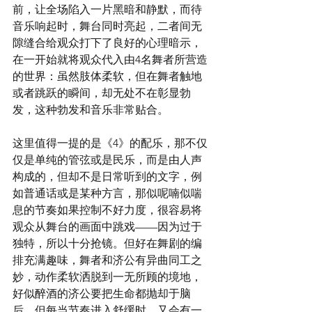
前，让全场陷入一片黑暗和静默，而待
音乐响起时，舞台同时亮起，二者间无
隙缝合给观众打下了良好的心理暗示，
在一开始就将观众代入由4名舞者所营造
的世界：虽然肢体柔软，但在舞者触地
或者跳跃的瞬间，却无处不在彰显勃
发，这种勃发和音乐非常贴合。
这里值得一提的是《4》的配乐，那不仅
仅是单纯的管弦或是民乐，而是由人声
构成的，但却不是日常听到的文字，例
如普通话或是某种方言，那似呢喃似喘
息的节奏如果控制不好力度，很容易将
观众从舞台的画面中跳戏——因为过于
独特，所以十分抢镜。但好在舞剧的编
排充满趣味，舞者和济公有异曲同工之
妙，动作柔软洒脱到一无所顾的境地，
好似醉酒的济公要把生命都抛却于脑
后，但每当节奏进入舒缓时，又会有一