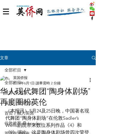
文章
全部栏目
英国侨报
全部栏目
2019年6月1日
讀畢需時 2 分鐘
华人现代舞团“陶身体剧场”
世界 🌎 版块
再度圈粉英伦
首页丨华人生活
（本报讯）5月24及25日晚，中国著名现
首页丨融入英国
代舞团“陶身体剧场”在伦敦Sadler’s 
伦敦推荐 🎡 London
Wells剧院带来数位系列作品《4》和
《9》演出。这是陶身体剧场曾四次荣登
英国脱宅指南 Time out