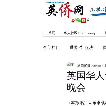
首页
华人社区 Community
全部栏目
世界 🌎 版块
英国侨报
2019年1
英国脱宅指南 Time out
英国华人
晚会
寻找组织 Friends
华人专题
（本报讯）音乐承载
合作栏目
留学生
英