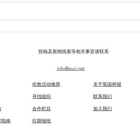
【羊城晚报】“科技+非遗”引热
【中
议！第六届“广东文化遗产保护
记者
与利用”学术座谈会在穗举办
录风
投稿及新闻线索等相关事宜请联系
info@eucj.net
伦敦活动推荐
关于英国侨报
​寻找组织
联系我们
南
合作栏目
​加入我们
宅指南
​往期报纸