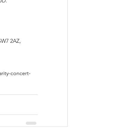
UD.
SW7 2AZ, 
ity-concert-