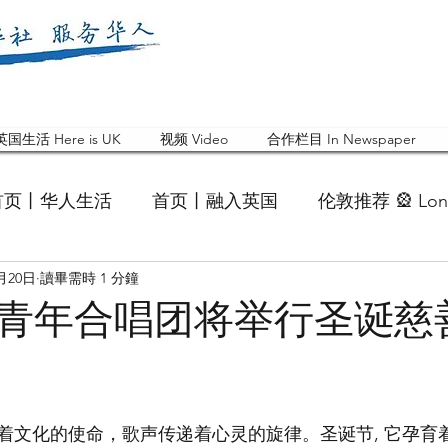
英国生活 Here is UK
视频 Video
合作栏目 In Newspaper
首页丨华人生活
首页丨融入英国
伦敦推荐 🎡 Lon
1月20日
讀畢需時 1 分鐘
英国快乐肥宅指南 Cola
英国品牌 Branding
活动
青年合唱团将举行圣诞慈
 Feature
华人人物 Chinese
华人社区 Commun
着文化的使命，歌声传递着心灵的旋律。圣诞节, 它孕育
国白金汉大学中国校友会