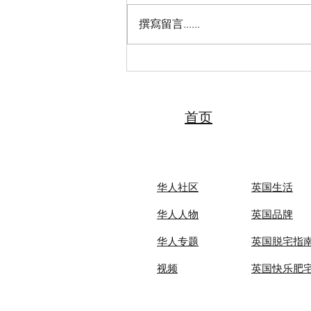
撰寫留言......
2026“亲情中华·中国寻根之旅”
夏令营（天津中医药大学营）
圆满落幕 张伯礼院士寄语全体
夏令营营员
首页
华人社区
英国生活​
华人人物
英国品牌
华人专题
英国脱宅指
视频
英国快乐肥