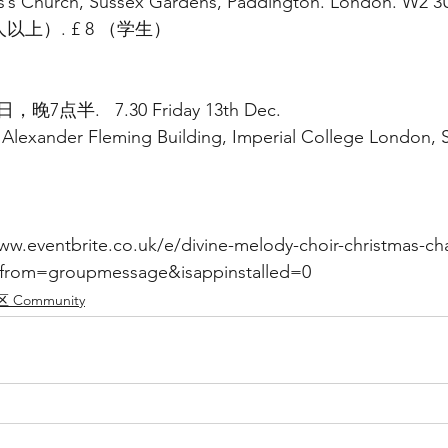
’s Church, Sussex Gardens, Paddington. London. W2 3
5人以上）. £ 8 （学生）
）
7点半.   7.30 Friday 13th Dec.
Alexander Fleming Building, Imperial College London, 
entbrite.co.uk/e/divine-melody-choir-christmas-char
3?from=groupmessage&isappinstalled=0
 Community