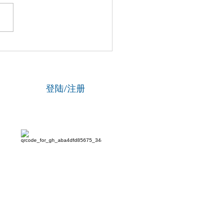
国新闻网】专访资深政法
刘海陵：笔锋铸正义 铁笔
云
登陆/注册