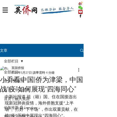
文章
全部栏目
英国侨报
全部栏目
2020年5月27日
讀畢需時 4 分鐘
小乔看中国|侨为津梁，中国
世界 🌎 版块
战“疫”如何展现“四海同心”
首页丨华人生活
中新社报道 祖（籍）国、住在国接连出
首页丨融入英国
现新冠肺炎疫情，海外侨胞支援“上半
伦敦推荐 🎡 London
场”、打好“下半场”，作出双重贡献，在
战“疫”历程中展现出“四海同心”。
英国脱宅指南 Time out