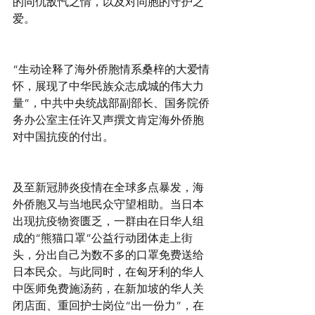
的同仇敌忾之情，以及对同胞的守护之
爱。
“生动诠释了海外侨胞情系桑梓的大爱情
怀，展现了中华民族众志成城的伟大力
量”，中共中央统战部副部长、国务院侨
务办公室主任许又声撰文肯定海外侨胞
对中国抗疫的付出。
及至新冠肺炎疫情在全球多点暴发，海
外侨胞又与当地民众守望相助。当日本
出现抗疫物资匮乏，一群由在日华人组
成的“熊猫口罩”公益行动团体走上街
头，分出自己为数不多的口罩免费送给
日本民众。与此同时，在匈牙利的华人
中医师免费施汤药，在新加坡的华人关
闭店面、重回护士岗位“出一份力”，在