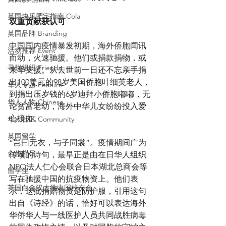
英国快乐肥宅指南 Cola
双重贡献获认可
英国品牌 Branding
中国国内疫情暴发初期，海外侨胞闻讯
活动推荐 Event
而动，火速驰援。他们或捐款捐物，或
寻找组织 Friends
来华支援。从去世前一日还不忘亲手捐
出100美元的98岁美国侨胞叶细英老人，
华人专题 Feature
到捐出压岁钱的6岁迪拜小侨胞嘟嘟，无
华人人物 Chinese
论贫富老幼，海外中华儿女纷纷投入爱
心接力。
华人社区 Community
英国留学
“岂曰无衣，与子同裳”。疫情期间广为
合作栏目
传颂的诗句，最早正是由在日华人组织
NPO法人仁心会联合日本湖北总商会等
留学生
写在驰援中国的抗疫物资上。他们表
英国白金汉大学中国校友会
示，这批捐赠物资是防护服，引用这句
出自《诗经》的话，恰好可以表达海外
华侨华人与一线医护人员共同战胜病毒