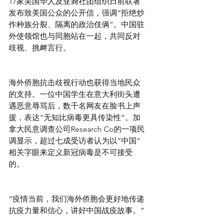
17家美国华人及亚裔社团组织日前联署
发布致美国公众的公开信，强调“拒绝炒
作种族分裂、隔离的政治伎俩”。中国驻
外使领馆也与同胞站在一起，共同反对
歧视、挑衅言行。
海外侨胞抗击歧视行动也获得当地民众
的支持。一位中国学生在意大利街头遭
遇恶意辱骂后，数千名网友在脸书上声
援，表达“无知比病毒更具传染性”。加
拿大民意调查公司Research Co的一项民
调显示，超过七成受访者认为以“中国”
相关字眼来定义新冠病毒是不可接受
的。
“疫情当前，我们海外侨胞会更好地传递
抗疫力量和信心，讲好中国战疫故事。”