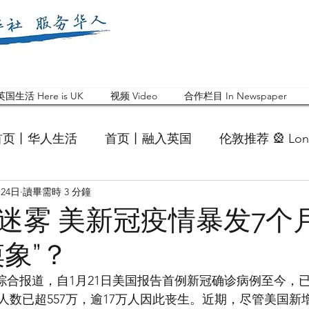
英国生活 Here is UK
视频 Video
合作栏目 In Newspaper
首页丨华人生活
首页丨融入英国
伦敦推荐 🎡 Lon
月24日
讀畢需時 3 分鐘
英国快乐肥宅指南 Cola
英国品牌 Branding
活动
迷雾 美新冠疫情暴发7个
象”？
 Feature
华人人物 Chinese
华人社区 Commun
电 综合报道，自1月21日美国报告首例新冠确诊病例至今，
人数已超557万，逾17万人因此丧生。近期，尽管美国新
国白金汉大学中国校友会