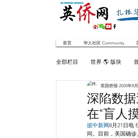
首页
华人社区 Community
全部栏目
世界 🌎 版块
英国侨报
2020年8
英国脱宅指南 Time out
深陷数据
在“盲人摸
寻找组织 Friends
华人专题
据中新网
8月21日
间。目前，美国确诊
合作栏目
留学生
英