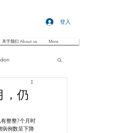
登入
关于我们 About us
More
don
推荐 Event
月，仍
ity
英国留学
已有整整7个月时
增病例数呈下降