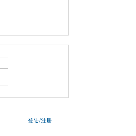
博士马楠新作《无悔》全
线，用音乐与数字影像致
津海河百年文脉
登陆/注册