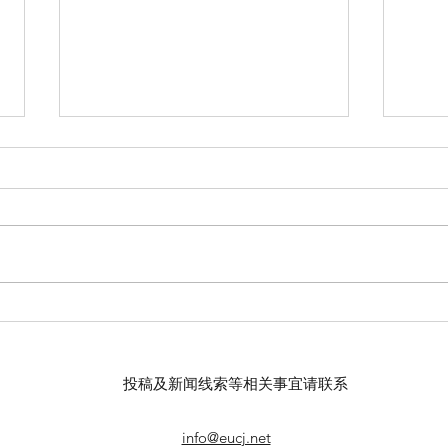
【羊城晚报】“科技+非遗”引热
留英
议！第六届“广东文化遗产保护
球上
与利用”学术座谈会在穗举办
敬天
投稿及新闻线索等相关事宜请联系
info@eucj.net