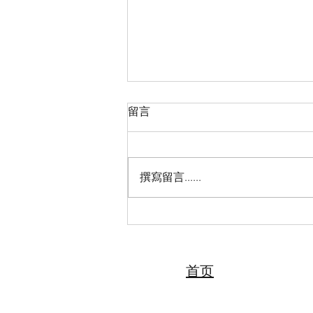
留言
撰寫留言......
2026“亲情中华·中国寻根之旅”
夏令营（天津中医药大学营）
圆满落幕 张伯礼院士寄语全体
夏令营营员
首页