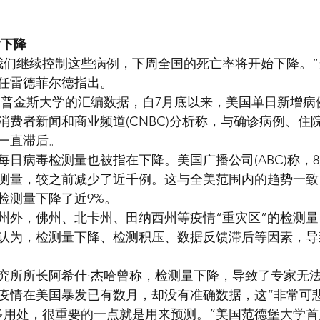
指下降
我们继续控制这些病例，下周全国的死亡率将开始下降。”当
任雷德菲尔德指出。
霍普金斯大学的汇编数据，自7月底以来，美国单日新增病
消费者新闻和商业频道(CNBC)分析称，与确诊病例、住
一直滞后。
每日病毒检测量也被指在下降。美国广播公司(ABC)称，
测量，较之前减少了近千例。这与全美范围内的趋势一致
检测量下降了近9%。
州外，佛州、北卡州、田纳西州等疫情“重灾区”的检测
认为，检测量下降、检测积压、数据反馈滞后等因素，导
究所所长阿希什·杰哈曾称，检测量下降，导致了专家无
疫情在美国暴发已有数月，却没有准确数据，这“非常可悲
多用处，很重要的一点就是用来预测。”美国范德堡大学