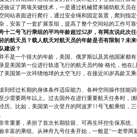
还验证了两项关键技术，一是通过机械臂来辅助航天员在
空间站表面进行爬行，通过安全绳和固定装置，爬到指定
杂，安装了一套扩展泵组，提高了整个空间站的工作可靠
舟十二号飞行乘组的平均年龄超过52岁，有网友说此次
轻的航天员？载人航天对航天员的年龄是否有限制？未来
队建设？
岁并不是一个很大的年龄，美国、俄罗斯以及其他国家都有
录是美国第一位进行轨道飞行的航天员约翰·格伦，他在(上
行了美国第一次环绕地球的太空飞行，在接近80岁高龄又
拔到经过长期的身体条件适应能力、各种空间操作技能训
至少需要两年以上。过去国外在进行重要航天任务时，(航
经历。比如，美国第一次登月的阿波罗11号飞船乘组，
。
非常重要，承担了首次长期驻留、可再生环控生保系统、
验丰富的乘组。从神舟九号任务开始，一般是“一老带两新