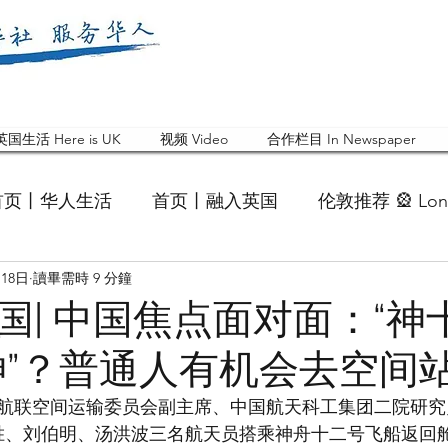
英国生活 Here is UK
视频 Video
合作栏目 In Newspaper
首页丨华人生活
首页丨融入英国
伦敦推荐 🎡 Lon
月18日
讀畢需時 9 分鐘
英国快乐肥宅指南 Cola
英国品牌 Branding
活动
国| 中国焦点面对面：“神
神”？普通人有机会去空间
 Feature
华人人物 Chinese
华人社区 Commun
航联空间运输委员会副主席、中国航天科工集团二院研究
海胜、刘伯明、汤洪波三名航天员搭乘神舟十二号飞船返回
国白金汉大学中国校友会