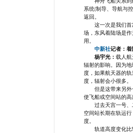
　　神舟飞船关系到
系统(制导、导航与
返回。
　　这一次是我们首
场，东风着陆场是作
用。
中新社
记者：着
杨宇光：
载人航
辐射的影响。因为地
度，如果航天器的轨
度，辐射会小很多。
　　但是这带来另外
使飞船或空间站的高
　　过去天宫一号、
空间站长期在轨运行
度。
　　轨道高度变化比