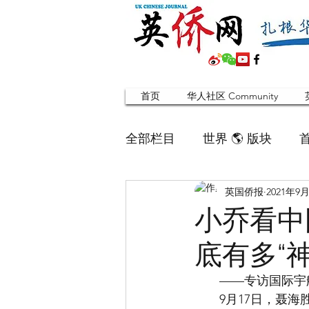
首页
华人社区 Community
全部栏目
世界 🌎 版块
英国侨报
2021年9
英国脱宅指南 Time out
小乔看中
底有多“
寻找组织 Friends
华人专题
　　——专访国际宇
　　9月17日，聂
合作栏目
留学生
英