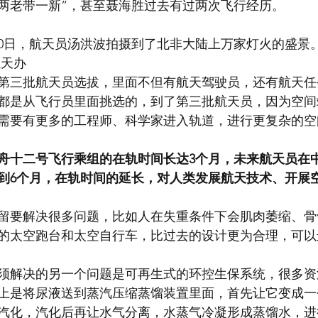
“两老带一新”，甚至聂海胜过去有过两次飞行经历。
月30日，航天员汤洪波拍摄到了北非大陆上万家灯火的盛景
航天办
第三批航天员选拔，里面不但有航天驾驶员，还有航天任
都是从飞行员里面挑选的，到了第三批航天员，因为空间
需要有更多的工程师、科学家进入轨道，进行更复杂的空
舟十二号飞行乘组的在轨时间长达3个月，未来航天员在
到6个月，在轨时间的延长，对人类发展航天技术、开展
留要解决很多问题，比如人在失重条件下会肌肉萎缩、骨
天的太空跑台和太空自行车，比过去的设计更为合理，可
须解决的另一个问题是可再生式的环控生保系统，很多资
上是将尿液送到蒸汽压缩蒸馏装置里面，首先让它变成一
汽化，汽化后再让水气分离，水蒸气冷凝形成蒸馏水，进