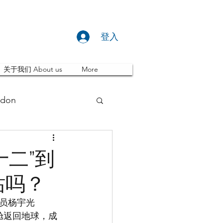
登入
关于我们 About us
More
don
推荐 Event
十二”到
站吗？
ity
英国留学
员杨宇光
舱返回地球，成