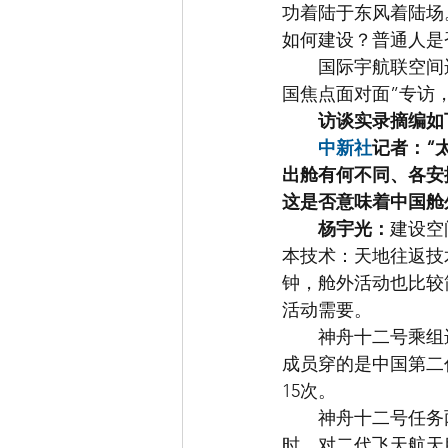
功着陆于东风着陆场
如何建设？普通人是
　　国际宇航联空间
国焦点面对面”专访
访谈实录摘编如
中新社
记者：“
出舱有何不同、各安
这是否意味着中国舱
杨宇光：
建设空
本技术：天地往返技
钟，舱外活动也比较
活动需要。
　　神舟十二号乘组
成员穿的是中国第二
15次。
　　神舟十二号任务
时，对二代飞天航天