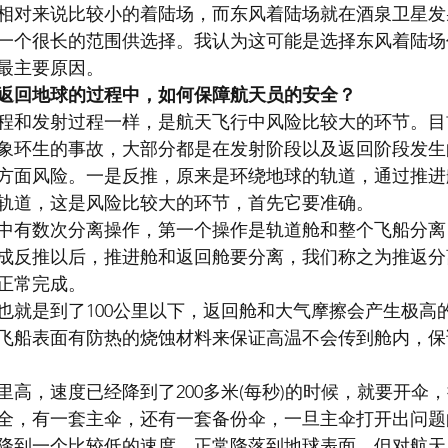
相对来说比较小的着陆场，而东风着陆场就在酒泉卫星发
一个很长的范围供选择。我认为这可能是选择东风着陆场
最主要原因。
返回地球的过程中，如何保障航天员的安全？
程和发射过程一样，是航天飞行中风险比较大的环节。目
象环生的事故，大部分都是在发射阶段以及返回阶段发生
方面风险。一是反推，原来是环绕地球的轨道，通过推进
轨道，这是风险比较大的环节，首先它要准确。
中有数次分离操作，第一个操作是轨道舱和整个飞船分离
成反推以后，推进舱和返回舱要分离，我们称之为推返分
正常完成。
也就是到了100公里以下，返回舱和大气摩擦会产生极高
飞船表面有防热的烧蚀材料来保证高温不会传到舱内，保
里高，速度已经降到了200多米(每秒)的时候，就要开伞
全，有一套主伞，还有一套备份伞，一旦主伞打开出问题
降到一个比较低的速度，正常降落到地球表面，但对航天