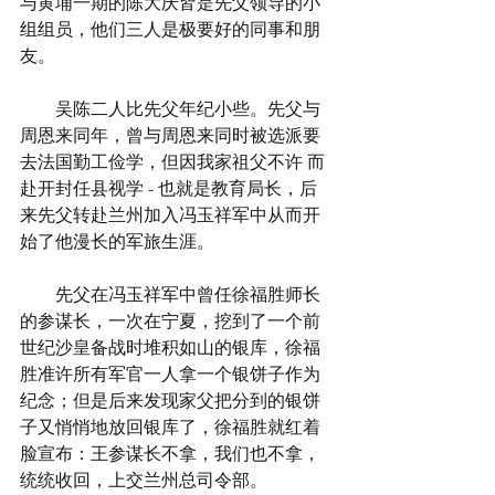
与黄埔一期的陈大庆皆是先父领导的小
组组员，他们三人是极要好的同事和朋
友。
　　吴陈二人比先父年纪小些。先父与
周恩来同年，曾与周恩来同时被选派要
去法国勤工俭学，但因我家祖父不许 而
赴开封任县视学 - 也就是教育局长，后
来先父转赴兰州加入冯玉祥军中从而开
始了他漫长的军旅生涯。
　　先父在冯玉祥军中曾任徐福胜师长
的参谋长，一次在宁夏，挖到了一个前
世纪沙皇备战时堆积如山的银库，徐福
胜准许所有军官一人拿一个银饼子作为
纪念；但是后来发现家父把分到的银饼
子又悄悄地放回银库了，徐福胜就红着
脸宣布：王参谋长不拿，我们也不拿，
统统收回，上交兰州总司令部。