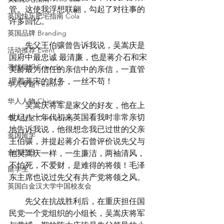
管。这使我浮想联翩，勾起了对往事的
英国快乐肥宅指南 Cola
许多回忆。
英国品牌 Branding
　　先父王伯骧曾告诉我说，吴嵩庆是
活动推荐 Event
国府中最忠诚 最清廉，也是蒋介石和宋
寻找组织 Friends
美龄最为信任的亲信中的亲信，一直管
理着蒋宋的财务，一丝不苟！
华人专题 Feature
华人人物 Chinese
　　吴嵩庆将军是家父的好友，他在上
世纪八十年代初来英国看我时非常亲切
华人社区 Community
地告诉我说，他很想念我已过世的父亲
英国留学
王伯骧，并提起蒋介石曾评价说先父与
合作栏目
他吴嵩庆一样，一生廉洁，两袖清风，
不怕死，不爱财，是难得的将领！毛泽
留学生
东主席也说过先父有共产党将领之风。
英国白金汉大学中国校友会
　　先父在抗战胜利后，在重庆担任国
民党一个党组织的小组长，吴嵩庆将军