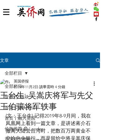
文章
全部栏目
英国侨报
全部栏目
2019年11月2日
讀畢需時 4 分鐘
王台生: 吴嵩庆将军与先父
世界 🌎 版块
王伯骧将军轶事
首页丨华人生活
(文：王台生) 记得2019年8-9月间，我在
首页丨融入英国
凤凰网上看到一篇文章，是讲述蒋介石
伦敦推荐 🎡 London
撤离大陆去台湾时，把数百万两黄金不
交给中央银行，而是留给中将吴嵩庆保
英国脱宅指南 Time out