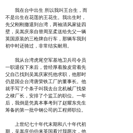
　　我在台中出生 所以我叫王台生，而
不是出生在花莲的王花生。我出生时，
先父刚刚撤退到台湾，两袖清风家徒四
壁，吴嵩庆亲自替周至柔送给先父一辆
英国原装的三枪牌自行车，那辆车我到
初中时还骑过，非常结实耐用。
　　我从台湾虎尾空军基地卫兵司令员
一职退役下来后，曾经厚着脸皮背着先
父自己找到吴嵩庆家托他求职，他那时
仍是国企台湾唐荣铁工厂的董事长。他
就手写了个条子叫我去台北机械厂找柴
之棣厂长，安排了个监工的职位。一年
后，我倒是凭真本事考到了赵耀东先生
筹备的第一批中钢公司的工程师职位。
　　上世纪七十年代末期和八十年代初
期，吴嵩庆伯伯来英国看过我两次，他