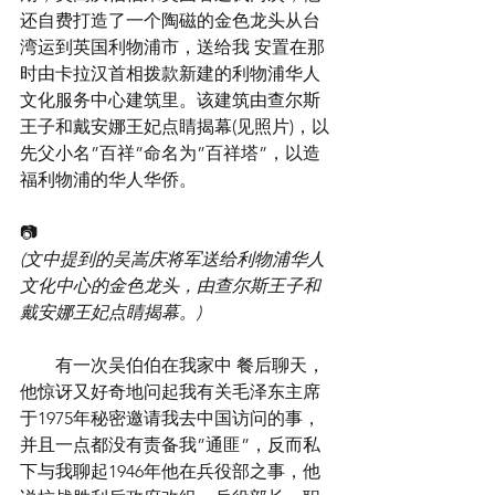
还自费打造了一个陶磁的金色龙头从台
湾运到英国利物浦市，送给我 安置在那
时由卡拉汉首相拨款新建的利物浦华人
文化服务中心建筑里。该建筑由查尔斯
王子和戴安娜王妃点睛揭幕(见照片)，以
先父小名”百祥”命名为”百祥塔”，以造
福利物浦的华人华侨。
📷
(文中提到的吴嵩庆将军送给利物浦华人
文化中心的金色龙头，由查尔斯王子和
戴安娜王妃点睛揭幕。)
        有一次吴伯伯在我家中 餐后聊天，
他惊讶又好奇地问起我有关毛泽东主席
于1975年秘密邀请我去中国访问的事，
并且一点都没有责备我”通匪”，反而私
下与我聊起1946年他在兵役部之事，他