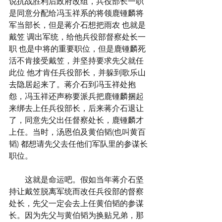
说抗战胜利后政府改组，兵役部长一职
是同意分配给冯玉祥系的将领鹿锺麟将
军当部长，但是蒋介石想把雨农 也就是
戴笠 调出军统，给他兵役部督察处长一
职 也是中将的重要职位，但是鹿锺麟死
活不肯接受戴笠，并坚持要求先父就任
此位 他才肯任兵役部长，并躲到歌乐山
去隐居起来了。蒋介石到冯玉祥处抱
怨，冯玉祥还声称要派兵把鹿锺麟捆起
来绑去上任兵役部长，后来蒋介石退让
了，同意先父出任督察处长，鹿锺麟才
上任。当时，汤恩伯及黄伯韬(也叫黄百
韬) 都想请先父去任他们军队里的参谋长
职位。
　　这就是命运吧。假如当年蒋介石坚
持让戴笠脱离军统而改任兵役部的督察
处长，先父一定会去上任黄伯韬的参谋
长。因为先父与黄伯韬为换贴兄弟，那