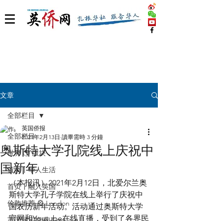
文章
全部栏目
英国侨报
全部栏目
2021年2月13日
讀畢需時 3 分鐘
奥斯特大学孔院线上庆祝中
世界 🌎 版块
国新年
首页丨华人生活
（本报讯）2021年2月12日，北爱尔兰奥
首页丨融入英国
斯特大学孔子学院在线上举行了庆祝中
伦敦推荐 🎡 London
国农历新年活动。活动通过奥斯特大学
官网和Youtube在线直播，受到了各界民
英国脱宅指南 Time out