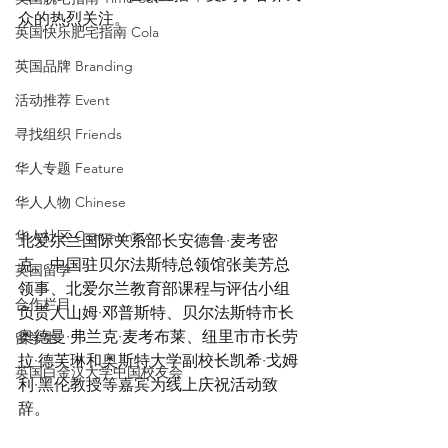
众的热烈关注。
英国快乐肥宅指南 Cola
英国品牌 Branding
活动推荐 Event
寻找组织 Friends
华人专题 Feature
华人人物 Chinese
华人社区 Community
北爱尔兰国际关系部长安德鲁·麦考密
克、中国驻贝尔法斯特总领馆张美芳总
英国留学
领事、北爱尔兰教育部课程与评估小组
合作栏目
负责人山姆·邓普斯特、贝尔法斯特市长
奥德曼·弗兰克·麦考布莱、纽里市市长劳
留学生
拉·德芙琳和奥斯特大学副校长凯希·戈姆
英国白金汉大学中国校友会
利·黑伦教授等嘉宾为线上庆祝活动致
辞。