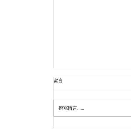
留言
撰寫留言......
2026“亲情中华·中国寻根之旅”