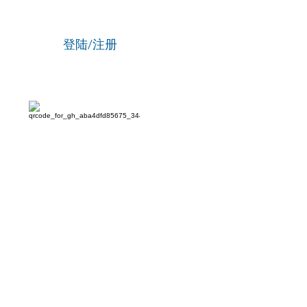
刘海陵：笔锋铸正义 铁笔
云
登陆/注册