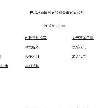
议！第六届“广东文化遗产保护
记者
与利用”学术座谈会在穗举办
录风
投稿及新闻线索等相关事宜请联系
info@eucj.net
伦敦活动推荐
关于英国侨报
​寻找组织
联系我们
南
合作栏目
​加入我们
宅指南
​往期报纸