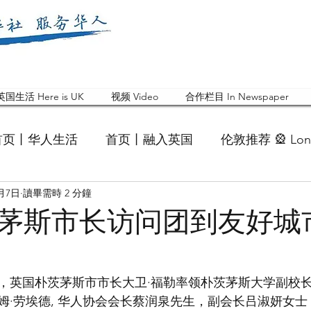
英国生活 Here is UK
视频 Video
合作栏目 In Newspaper
首页丨华人生活
首页丨融入英国
伦敦推荐 🎡 Lon
1月7日
讀畢需時 2 分鐘
英国快乐肥宅指南 Cola
英国品牌 Branding
活动
茅斯市长访问团到友好城
 Feature
华人人物 Chinese
华人社区 Commun
日，英国朴茨茅斯市市长大卫·福勒率领朴茨茅斯大学副校长
姆·劳埃德, 华人协会会长蔡润泉先生，副会长吕淑妍女
国白金汉大学中国校友会