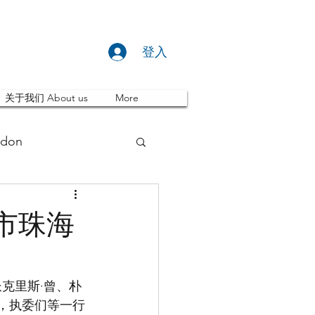
登入
关于我们 About us
More
don
推荐 Event
市珠海
ity
英国留学
克里斯·曾、朴
士，执委们等一行