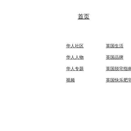
夏令营（天津中医药大学营）
圆满落幕 张伯礼院士寄语全体
夏令营营员
首页
华人社区
英国生活​
华人人物
英国品牌
华人专题
英国脱宅指
视频
英国快乐肥