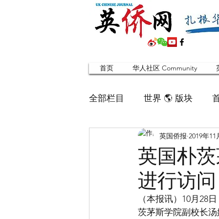
首页
华人社区 Community
全部栏目
世界 🌎 版块
英国侨报
2019年1
英国脱宅指南 Time out
英国朴茨
进行访问
寻找组织 Friends
华人专题
（本报讯）10月28
茨茅斯学院副校长汤
合作栏目
留学生
英