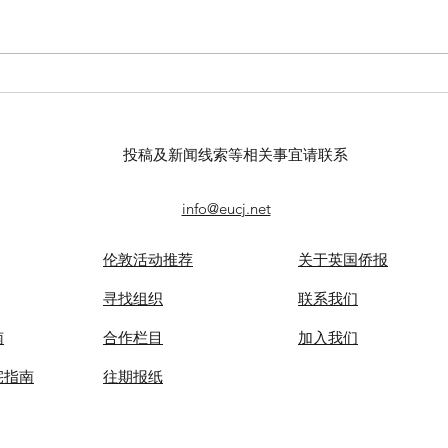
【羊城晚报】“科技+非遗”引热
【中
议！第六届“广东文化遗产保护
记者
与利用”学术座谈会在穗举办
录风
投稿及新闻线索等相关事宜请联系
info@eucj.net
伦敦活动推荐
关于英国侨报
​寻找组织
联系我们
南
合作栏目
​加入我们
宅指南
​往期报纸