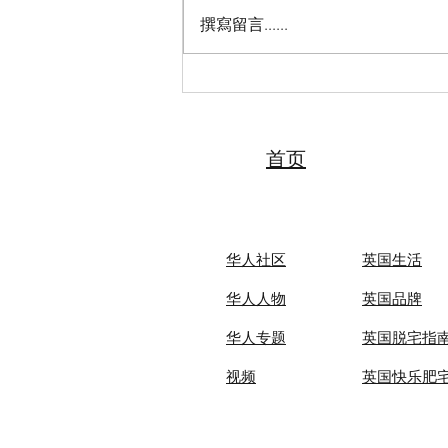
撰寫留言......
2026“亲情中华·中国寻根之旅”
夏令营（天津中医药大学营）
圆满落幕 张伯礼院士寄语全体
夏令营营员
首页
华人社区
英国生活​
华人人物
英国品牌
华人专题
英国脱宅指
视频
英国快乐肥