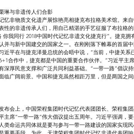
栗琳与非遗传人们合影
时代记忆非物质文化遗产展惊艳亮相捷克布拉格美术馆。来
表性的非遗传承人们，用自己精湛的手艺征服了布拉格的
 你我同行 2018中国时代记忆非遗文化捷克行”。捷克
认并与新中国建交的国家之一。在刚刚落下帷幕的首届中
习近平在与捷克泽曼总统的会晤中说，“当前，中捷关系
16+1合作中，捷克都是中国的重要合作伙伴。”习近平主
有深厚民意支撑和广泛共同利益基础。“一带一路”倡议
面临广阔前景。中国和捷克虽然相距万里，但是两国之间
发布会上，中国荣程集团时代记忆代表团团长、荣程集团
平主席“一带一路”伟大倡议提出五周年。习近平强调，
”人类命运共同体就是要与参与一带一路建设的国家实现
是重要手段。为此，天津荣程集团时代记忆非遗代表团响