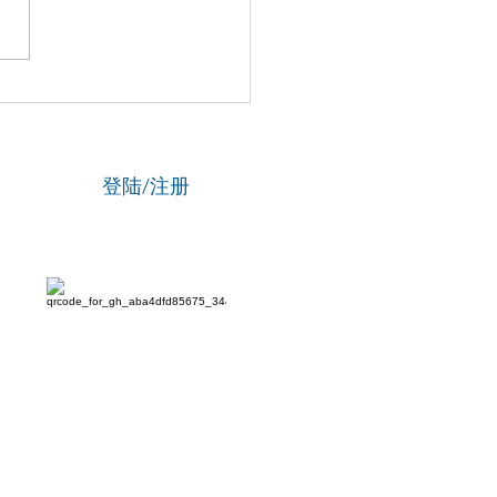
国新闻网】专访资深政法
刘海陵：笔锋铸正义 铁笔
云
登陆/注册