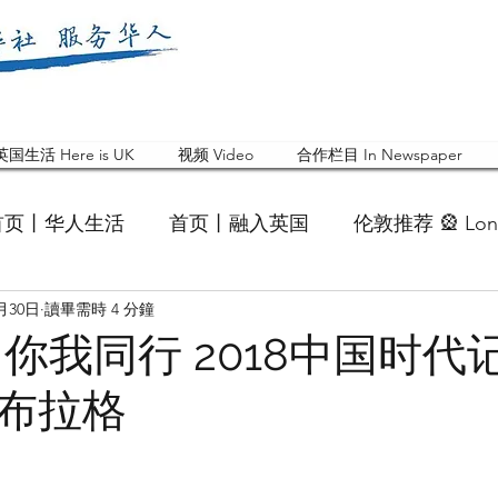
英国生活 Here is UK
视频 Video
合作栏目 In Newspaper
首页丨华人生活
首页丨融入英国
伦敦推荐 🎡 Lon
1月30日
讀畢需時 4 分鐘
英国快乐肥宅指南 Cola
英国品牌 Branding
活动
 你我同行 2018中国时代
布拉格
 Feature
华人人物 Chinese
华人社区 Commun
国白金汉大学中国校友会