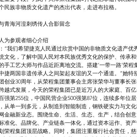
6个民族非物质文化遗产的杰出代表，走进布拉格。
与青海河湟刺绣传人合影留念
人为参观者细心介绍
：“我们希望捷克人民通过欣赏中国的非物质文化遗产优
统文化，了解中国人民对本民族优秀文化的保护、传承和
的手工艺大师与作品近距离地交流。搭建‘一带一路’荣程
中捷两国非遗传承人之间架起友谊的又一个通道。”她特
团创业30周年，从荣程集团董事会主席张荣华与董事长
跨越式发展，今天的荣程集团已是近万人的大家庭、百亿
强第255位，中国民营企业500强第87位，连续多年位
，从单一到多元，从制造到智能制造，钢铁硬实力与文化
网金融新业态。围绕生命、生活、生态、生产，结合创意
标准化、品牌化、产业链条一体化，通过资本运作、资产
划荣程集团顶层战略。同时，集团注重履行社会责任，慈