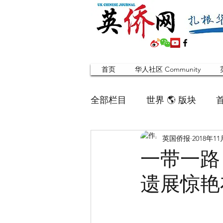
首页
华人社区 Community
全部栏目
世界 🌎 版块
英国侨报
2018年1
英国脱宅指南 Time out
一带一路
遗展惊艳
寻找组织 Friends
华人专题
合作栏目
留学生
英