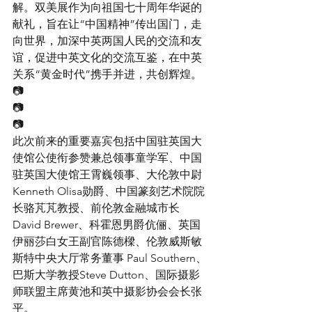
解。双美展作为向祖国七十周年华诞的
献礼，旨在让“中国精神”传出国门，走
向世界，加深中英两国人民的交流和友
谊，促进中英文化的交流互鉴，在中英
关系“黄金时代”携手并进，共创辉煌。
📷
📷
📷
此次前来的重要嘉宾包括中国驻英国大
使馆公使衔参赞兼总领事童学军、中国
驻英国大使馆王霄巍领事、大伦敦中尉 
Kenneth Olisa勋爵、中国篆刻艺术院院
长骆芃芃教授、前伦敦金融城市长 
David Brewer、科霍恩男爵伉俪、英国
伊丽莎白女王副官陈德樑、伦敦威斯敏
斯特中央大厅常务董事 Paul Southern、
巴斯大学教授Steve Dutton、国际摄影
师联盟主席黄池和英中摄影协会会长张
平。