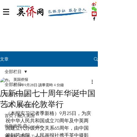
文章
全部栏目
英国侨报
全部栏目
2019年9月28日
讀畢需時 4 分鐘
庆新中国七十周年华诞中国
世界 🌎 版块
艺术展在伦敦举行
首页丨华人生活
（本报实习记者季新格）9月25日，为庆
首页丨融入英国
祝中华人民共和国成立70周年及中英两
伦敦推荐 🎡 London
国建立代办级外交关系65周年，由中国
篆刻艺术院、人民画报社携手英中摄影
英国脱宅指南 Time out