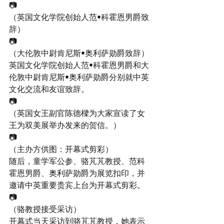
📷
（英国文化学院创始人范•科霍恩男爵致
辞）
📷
（大伦敦中尉肯尼斯•奥利萨勋爵致辞）
英国文化学院创始人范•科霍恩男爵和大
伦敦中尉肯尼斯•奥利萨勋爵分别就中英
文化交流和友谊致辞。
📷
（英国女王副官陈德樑为大家宣读了女
王为双美展举办发来的贺信。）
📷
（主办方供图：开幕式剪彩）
随后，童学军公参、骆芃芃教授、范科
霍恩男爵、奥利萨勋爵为展览扣印，并
邀请中英重要贵宾上台为开幕式剪彩。
📷
（骆教授接受采访）
开幕式当天采访到骆芃芃教授，她表示