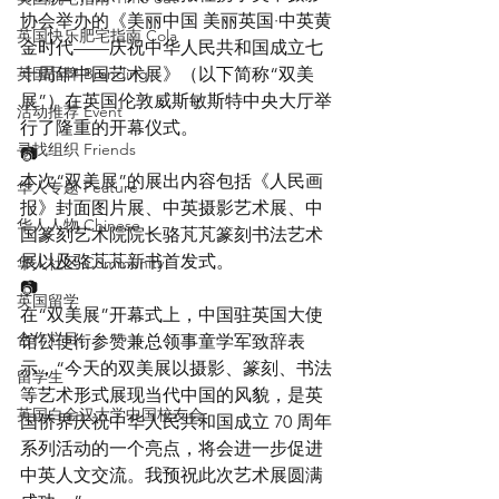
协会举办的《美丽中国 美丽英国·中英黄
英国快乐肥宅指南 Cola
金时代——庆祝中华人民共和国成立七
英国品牌 Branding
十周年中国艺术展》（以下简称“双美
展”）在英国伦敦威斯敏斯特中央大厅举
活动推荐 Event
行了隆重的开幕仪式。
寻找组织 Friends
📷
本次“双美展”的展出内容包括《人民画
华人专题 Feature
报》封面图片展、中英摄影艺术展、中
华人人物 Chinese
国篆刻艺术院院长骆芃芃篆刻书法艺术
展以及骆芃芃新书首发式。
华人社区 Community
📷
英国留学
在“双美展”开幕式上，中国驻英国大使
合作栏目
馆公使衔参赞兼总领事童学军致辞表
示，“今天的双美展以摄影、篆刻、书法
留学生
等艺术形式展现当代中国的风貌，是英
英国白金汉大学中国校友会
国侨界庆祝中华人民共和国成立 70 周年
系列活动的一个亮点，将会进一步促进
中英人文交流。我预祝此次艺术展圆满