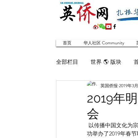
首页
华人社区 Community
全部栏目
世界 🌎 版块
英国侨报
2019年3
英国脱宅指南 Time out
2019
会
寻找组织 Friends
华人专题
 以传播中国文化为宗旨的明爱（伦敦）学院 Ming-Ai (London) Institute 于2019年3月7日晚成
功举办了2019年春
合作栏目
留学生
英