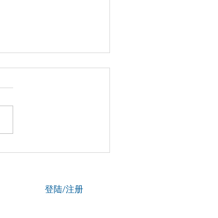
国新闻网】专访资深政法
刘海陵：笔锋铸正义 铁笔
云
登陆/注册