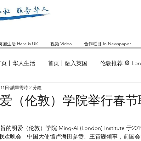
英国生活 Here is UK
视频 Video
合作栏目 In Newspaper
首页丨华人生活
首页丨融入英国
伦敦推荐 🎡 Lon
月11日
讀畢需時 2 分鐘
英国快乐肥宅指南 Cola
英国品牌 Branding
活动
年明爱（伦敦）学院举行春
 Feature
华人人物 Chinese
华人社区 Commun
节联欢晚会。中国大使馆卢海田参赞、王霄巍领事，前国会议员S
国白金汉大学中国校友会