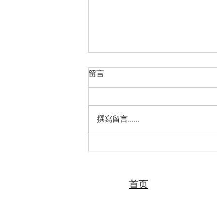
留言
撰寫留言......
2026“亲情中华·中国寻根之旅”
夏令营（天津中医药大学营）
圆满落幕 张伯礼院士寄语全体
夏令营营员
首页