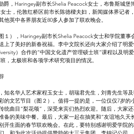
E勋爵，Haringey副市长Shelia Peacock女士，布鲁斯
dgecock女士，伦敦红桥区前市长陈德樑夫妇，新闻媒体界记
其他英中各界朋友近80多人参加了联欢晚会。
），Haringey副市长Shelia Peacock女士和学院
送上了美好的新春祝福。李中文院长还向大家介绍了明爱
x University）合作的“中国文化遗产管理硕士班”课程以
画班，太极班和各项学术研究项目的情况。
辞
，知名华人艺术家程玉女士，胡瑞君先生，刘青先生等及
彩的文艺节目（图２）。值得一提的是，一位仅仅7岁的
传统曲目“梨花颂”，深受来宾们热烈欢迎。随后，大家
准备的美味中餐。最后，大家一起在抽奖和“友谊地久天
别开生面的春节联欢晚会。在此，要特别感谢明爱学院的
们，和为此次活动提供赞助的大三元集团，李锦记公司，