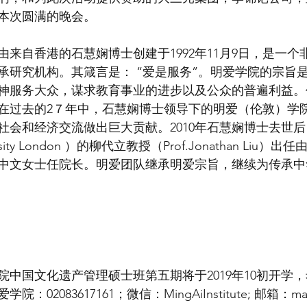
本次圆满的晚会。
来自香港的石慧娴博士创建于1992年11月9日，是一个
承研究机构。其箴言是： “爱是服务”。明爱学院的宗旨
神服务大众，谋求教育事业的进步以及公众的普遍利益。
在过去的2７年中，石慧娴博士领导下的明爱（伦敦）学
社会和经济交流做出巨大贡献。2010年石慧娴博士去世
versity London ）的柳代立教授（Prof.Jonathan Liu
中文女士任院长。明爱团队继承明爱宗旨，继续为传承中
院中国文化遗产管理硕士班第五期将于2019年10初开学
02083617161；微信：MingAiInstitute; 邮箱：ma