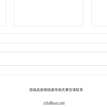
【羊城晚报】“科技+非遗”引热
【中
议！第六届“广东文化遗产保护
记者
与利用”学术座谈会在穗举办
录风
投稿及新闻线索等相关事宜请联系
info@eucj.net