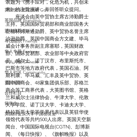
表题为《携手应对，化危为机，共创未
来》的主旨演讲，并回答听众提问。
英国快乐肥宅指南 Cola
　　座谈会由英中贸协主席古沛勤爵士
英国品牌 Branding
主持。英国国际贸易部和商业部国务大
活动推荐 Event
臣格林姆斯通勋爵、英中贸协名誉主席
沙逊勋爵、英国中国商会方文建、毕马
寻找组织 Friends
威会计事务所副主席塞耶，英国财政
华人专题 Feature
部、国际贸易部、农业部等中央政府官
员，威尔士、诺丁汉市、布里斯托市、
华人人物 Chinese
巴斯市等地方政府代表，英国石油、阿
华人社区 Community
斯利康、毕马威、汇丰及英中贸协、英
英国留学
国中国商会、48家集团俱乐部、苏格兰
商会等工商界代表，大英图书馆、英格
合作栏目
兰和威尔士法律协会、牛津大学、伦敦
留学生
大学学院、诺丁汉大学、卡迪夫大学、
格拉斯哥大学等学界代表以及英驻华使
英国白金汉大学中国校友会
领馆代表等共约500人出席。英国天空新
闻台、中国国际电视台(CGTN)、彭博新
闻、《每日快报》、《旗帜晚报》以及