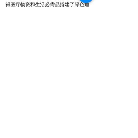
得医疗物资和生活必需品搭建了绿色通
道。在全球贸易出现萎缩的背景下，中
欧班列将发挥国际运输新动脉的作用，
降低疫情对中欧产业链、供应链合作带
来的冲击和影响。我相信，在“一带一
路”建设的新空间里，英国经验、智慧、
创意与中国资金、技术、市场化能力一
定能实现优势互补。
　　女士们，先生们：
　　大疫带来大考，大考推动大变。面
对新冠肺炎疫情这场大考，世界各国都
要回答一系列问题：要经济全球化还是
要逆全球化？要开放还是要封闭？要合
作还是要对抗？要多边主义还是要单边
主义？我相信，中英两国的答案高度契
合。只要我们坚定信心、守望相助、化
危为机、深化合作，就一定能战胜疫
情，就一定能开创更加美好的未来！(完)