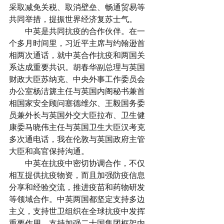
采取减免关税、取消壁垒、畅通贸易等
共同举措，提振世界经济复苏士气。
　　中英是共同抗疫的合作伙伴。在一
个多月时间里，习近平主席与约翰逊首
相两次通话，就中英合作抗疫和两国关
系达成重要共识。胡春华副总理与英国
财政大臣苏纳克、中央外事工作委员会
办公室杨洁篪主任与英国内阁秘书兼首
相国家安全顾问塞德维尔、王毅国务委
员兼外长与英国外交大臣拉布、卫生健
康委马晓伟主任与英国卫生大臣汉考克
多次通电话，我在伦敦与英国政府主管
大臣和高官保持沟通。
　　中英在抗疫中密切协调合作，不仅
相互提供抗疫物资，而且加强防疫信息
分享和经验交流，推进疫苗和药物研发
等领域合作。中英两国都坚定支持多边
主义，支持世卫组织在全球抗疫中发挥
重要作用，支持加强二十国集团框架内