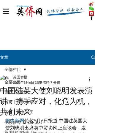
文章
全部栏目
英国侨报
全部栏目
2020年5月6日
讀畢需時 7 分鐘
中国驻英大使刘晓明发表演
世界 🌎 版块
讲：携手应对，化危为机，
首页丨华人生活
共创未来
首页丨融入英国
据中新网
伦敦5月6日报道 中国驻英国大
伦敦推荐 🎡 London
使刘晓明出席英中贸协网上座谈会，发
英国脱宅指南 Time out