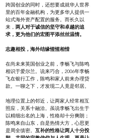
跨国创业的同时，还想要成就华人世界
里的百年金融机构，为更多华人提供一
站式海外资产配置的服务。而长久以
来，
两人对于诚信的坚守和卓越的追
求，更为他们的宏图平添丝丝温情。
志趣相投，海外结缘惺惺相惜
在尚未来英国创业之前，李畅飞与陈鸣
相识于爱尔兰。说来巧合，2006年李畅
飞在银行工作，陈鸣和家人前来办理贷
款。一聊之下，才发现二人竟是邻居。
地理位置上的邻近，让两家人经常相互
照应，关系十融洽。虽说李畅飞出生于
以精细出名的上海，性格却十分爽朗；
陈鸣来自山东，自是热情大方，心思更
是周全缜密。
互补的性格让两人十分投
契，共同的宗教信仰与人生观，更是让