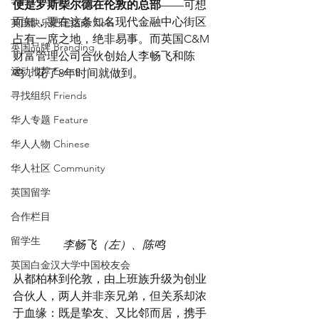
便是罗斯柴尔德在伦敦的总部
——可想
而知，要在这条知名现代金融中心街区
英国快乐肥宅指南 Cola
占有一席之地，绝非易事。而英国C&M
英国品牌 Branding
财富管理公司合伙创始人李畅飞和陈
活动推荐 Event
鸣，花了8年时间就做到。
寻找组织 Friends
华人专题 Feature
华人人物 Chinese
华人社区 Community
英国留学
合作栏目
留学生
李畅飞（左）、陈鸣
英国白金汉大学中国校友会
从都柏林到伦敦，由上班族升级为创业
合伙人，两人并非亲兄弟，但关系却浓
于血缘：既是挚友、又比邻而居，携手