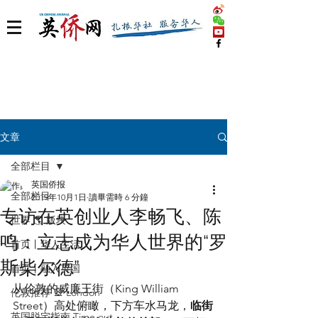
文章
全部栏目
英国侨报
全部栏目
2019年10月1日
讀畢需時 6 分鐘
专访在英创业人李畅飞、陈
世界 🌎 版块
鸣：立志成为华人世界的“罗
首页丨华人生活
斯柴尔德”
首页丨融入英国
从伦敦的威廉王街（King William 
伦敦推荐 🎡 London
Street）高处俯瞰，下方车水马龙，
临街
英国脱宅指南 Time out