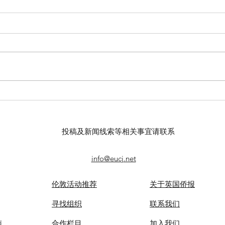
【羊城晚报】“科技+非遗”引热
【中
议！第六届“广东文化遗产保护
记者
与利用”学术座谈会在穗举办
录风
投稿及新闻线索等相关事宜请联系
info@eucj.net
伦敦活动推荐
关于英国侨报
​寻找组织
联系我们
南
合作栏目
​加入我们