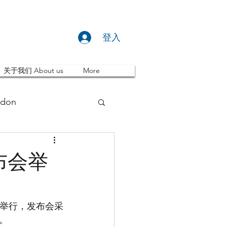
登入
关于我们 About us
More
don
推荐 Event
布会举
ity
英国留学
会举行，发布会采
。