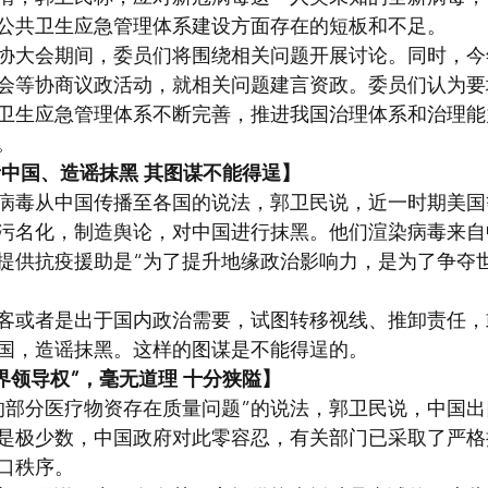
公共卫生应急管理体系建设方面存在的短板和不足。
协大会期间，委员们将围绕相关问题开展讨论。同时，今
会等协商议政活动，就相关问题建言资政。委员们认为要
卫生应急管理体系不断完善，推进我国治理体系和治理能
。
中国、造谣抹黑 其图谋不能得逞】
病毒从中国传播至各国的说法，郭卫民说，近一时期美国
污名化，制造舆论，对中国进行抹黑。他们渲染病毒来自
提供抗疫援助是“为了提升地缘政治影响力，是为了争夺
客或者是出于国内政治需要，试图转移视线、推卸责任，
国，造谣抹黑。这样的图谋是不能得逞的。
界领导权”，毫无道理 十分狭隘】
的部分医疗物资存在质量问题”的说法，郭卫民说，中国
是极少数，中国政府对此零容忍，有关部门已采取了严格
口秩序。