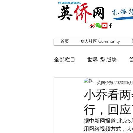
首页
华人社区 Community
全部栏目
世界 🌎 版块
英国侨报
2020年5
英国脱宅指南 Time out
小乔看两
行，回应
寻找组织 Friends
华人专题
据中新网报道 北京5
用网络视频方式，大
合作栏目
留学生
英