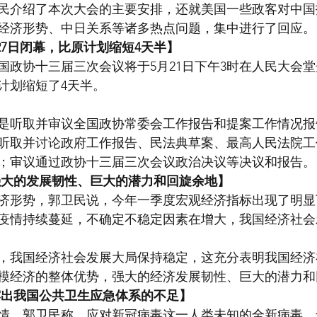
民介绍了本次大会的主要安排，还就美国一些政客对中国
经济形势、中日关系等诸多热点问题，集中进行了回应。
27日闭幕，比原计划缩短4天半】
政协十三届三次会议将于5月21日下午3时在人民大会堂开
计划缩短了4天半。
是听取并审议全国政协常委会工作报告和提案工作情况报
听取并讨论政府工作报告、民法典草案、最高人民法院工
；审议通过政协十三届三次会议政治决议等决议和报告。
强大的发展韧性、巨大的潜力和回旋余地】
济形势，郭卫民说，今年一季度宏观经济指标出现了明显
疫情持续蔓延，不确定不稳定因素在增大，我国经济社会
，我国经济社会发展大局保持稳定，这充分表明我国经济
模经济的整体优势，强大的经济发展韧性、巨大的潜力和
露出我国公共卫生应急体系的不足】
情，郭卫民称，应对新冠病毒这一人类未知的全新病毒，