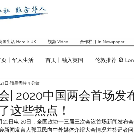
英国生活 Here is UK
视频 Video
合作栏目 In Newspaper
首页丨华人生活
首页丨融入英国
伦敦推荐 🎡 Lon
月21日
讀畢需時 4 分鐘
英国快乐肥宅指南 Cola
英国品牌 Branding
活动
会| 2020中国两会首场发
了这些热点！
 Feature
华人人物 Chinese
华人社区 Commun
月20日电 20日，全国政协十三届三次会议首场新闻发布
会新闻发言人郭卫民向中外媒体介绍大会情况并答记者问
国白金汉大学中国校友会