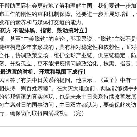
于帮助国际社会更好地了解和理解中国。我们要进一步加
布工作的刚性约束和机制保障。还要进一步开展好培训，
发布的素养和与媒体打交道的能力。
好药方 不能抹黑、指责、鼓动搞对立】
潮，甚至“中美脱钩”的言论，郭卫民说，“脱钩”主张不
链结构是多年来形成的，具有相对稳定性和依赖性，面对
合作，协调政策立场，维护全球产业链、供应链稳定，防
壑、分裂孤立，更不能把疫情问题政治化，抹黑、指责、
在最适宜的时机、环境和氛围下成行】
民回答了有关中日关系的提问。他表示，《孟子》中有一
相扶持，则百姓亲睦”。在大灾大难面前，两国能够携手
的邻邦情谊的真实体现，也是未来中日关系持续改善发展
习主席对日的国事访问，中日双方都认为，要确保此次访
行，确保访问取得圆满成功。（完）