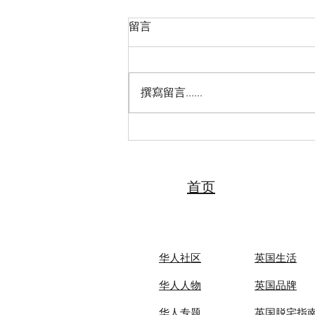
留言
撰寫留言......
2026“亲情中华·中国寻根之旅”
夏令营（天津中医药大学营）
圆满落幕 张伯礼院士寄语全体
夏令营营员
首页
华人社区
英国生活​
华人人物
英国品牌
华人专题
英国脱宅指