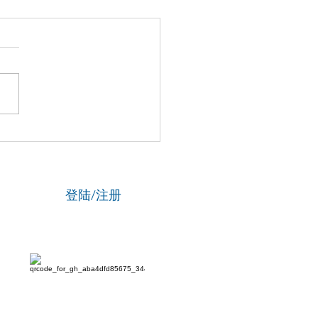
国新闻网】专访资深政法
刘海陵：笔锋铸正义 铁笔
云
登陆/注册