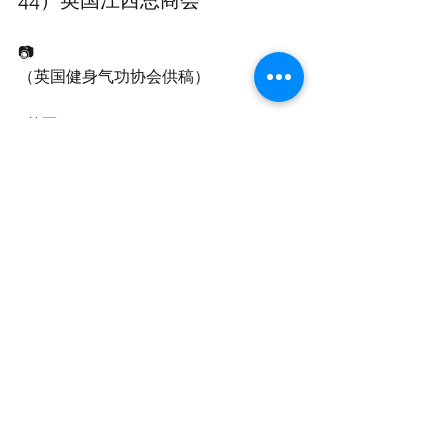
44）英国江西总商会
📷 
（英国健身气功协会供稿）
#英国
#英国侨报
首页丨华人生活
华人社区 Community
查看全部
最新文章