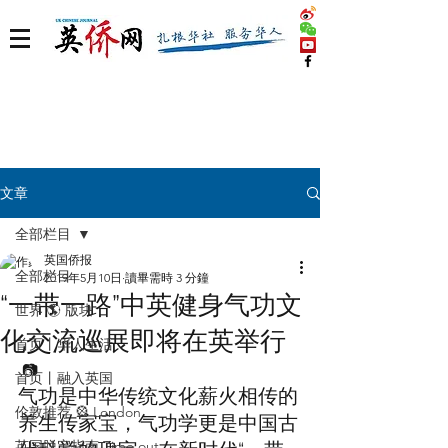
文章
全部栏目
英国侨报
全部栏目
2019年5月10日
讀畢需時 3 分鐘
“一带一路”中英健身气功文
世界 🌎 版块
化交流巡展即将在英举行
首页丨华人生活
 📷 
首页丨融入英国
气功是中华传统文化薪火相传的
伦敦推荐 🎡 London
养生传家宝，气功学更是中国古
英国脱宅指南 Time out