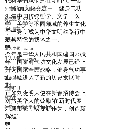
代科学的瑰宝。在新时代“一带
一路”的文化交流中，健身气功
英国快乐肥宅指南 Cola
汇集中国传统哲学、文学、医
英国品牌 Branding
学，美学等不同领域的养生文化
活动推荐 Event
于一身，成为中华文明丝路行中
寻找组织 Friends
最具特色的载体之一。
📷 
华人专题 Feature
今年是中华人民共和国建国70周
华人人物 Chinese
年，国家对气功文化发展已经上
华人社区 Community
升为国家全民战略，健身气功事
业已经进入了新的历史发展时
英国留学
期。
合作栏目
正如刘晓明大使在新春招待会上
留学生
对旅英华人的鼓励“在新时代展
英国白金汉大学中国校友会
示新形象，实现新作为，创造新
辉煌”。
📷 