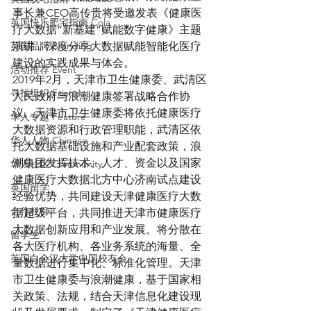
事长兼CEO高传贵将受邀发表《健康医
英国快乐肥宅指南 Cola
疗大数据“新基建”赋能数字健康》主题
英国品牌 Branding
演讲，深度分享大数据赋能智能化医疗
建设的实践成果与体会。
活动推荐 Event
2019年2月，天津市卫生健康委、武清区
寻找组织 Friends
人民政府与浪潮健康签署战略合作协
议。天津市卫生健康委将依托健康医疗
华人专题 Feature
大数据资源和行政管理职能，武清区依
华人人物 Chinese
托大数据基础设施和产业配套政策，浪
潮集团发挥技术、人才、资金以及国家
华人社区 Community
健康医疗大数据北方中心济南试点建设
英国留学
经验优势，共同建设天津健康医疗大数
合作栏目
据超级平台，共同推进天津市健康医疗
大数据创新应用和产业发展。将分散在
留学生
各大医疗机构、各业务系统的海量、全
英国白金汉大学中国校友会
量数据进行集中化、标准化管理。天津
市卫生健康委与浪潮健康，基于国家相
关政策、法规，结合天津信息化建设现