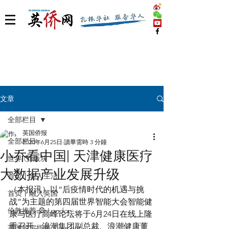
文章
全部栏目
英国侨报
全部栏目
2020年6月25日
讀畢需時 3 分鐘
小乔看中国| 天津健康医疗
世界 🌎 版块
大数据产业发展升级
首页丨华人生活
（本报讯）以“后疫情时代的机遇与挑
首页丨融入英国
战”为主题的第四届世界智能大会智能健
伦敦推荐 🎡 London
康与医疗高峰论坛将于6月24日在线上隆
重召开。浪潮集团副总裁、浪潮健康董
英国脱宅指南 Time out