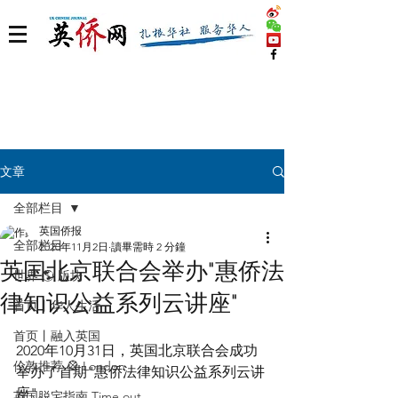
文章
全部栏目
英国侨报
全部栏目
2020年11月2日
讀畢需時 2 分鐘
英国北京联合会举办"惠侨法
世界 🌎 版块
律知识公益系列云讲座"
首页丨华人生活
首页丨融入英国
2020年10月31日，英国北京联合会成功
伦敦推荐 🎡 London
举办了首期"惠侨法律知识公益系列云讲
座"。
英国脱宅指南 Time out