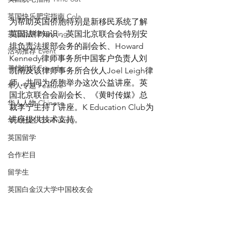
英国快乐肥宅指南 Cola
为帮助英国侨胞特别是新移民系统了解
英国品牌 Branding
英国法律知识，英国北京联合会特别安
排负责法援部会务的副会长、Howard 
活动推荐 Event
Kennedy律师事务所中国客户负责人刘
寻找组织 Friends
凯南及该律师事务所合伙人Joel Leigh律
师，共同为侨胞举办这次公益讲座。英
华人专题 Feature
国北京联合会副会长、《黄时传媒》总
华人人物 Chinese
裁李宁主持了讲座。K Education Club为
讲座提供技术支持。
华人社区 Community
英国留学
合作栏目
留学生
英国白金汉大学中国校友会