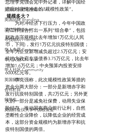
总理李克强会见中外记者，详解中国经
济应对疫情冲击的“规模性政策”。
英国快乐肥宅指南 Cola
规模多大？
英国品牌 Branding
　　为对冲经济下行压力，今年中国政
活动推荐 Event
府工作报告打出一系列“组合拳”，包括
财政赤字规模比去年增加1万亿元(人民
寻找组织 Friends
币，下同)，发行1万亿元抗疫特别国债；
华人专题 Feature
全年为企业新增减负超过2.5万亿元；安
排地方政府专项债券3.75万亿元，比去年
华人人物 Chinese
增加1.6万亿元；中央预算内投资安排
华人社区 Community
6000亿元等。
英国留学
　　李克强称，此次规模性政策筹措的
资金分两大部分：一部分是新增赤字和
合作栏目
发行抗疫特别国债，共2万亿元；另外更
留学生
大的一部分是减免社保费，动用失业保
险结存，推动国有商业银行让利，自然
英国白金汉大学中国校友会
垄断性企业降价，以降低企业的经营成
本，这部分资金规模约为新增赤字和抗
疫特别国债的两倍。