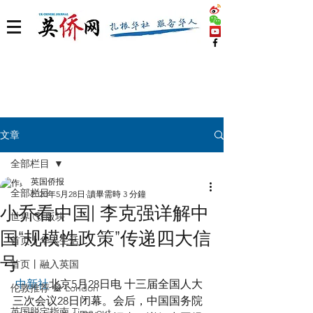
文章
全部栏目
英国侨报
全部栏目
2020年5月28日
讀畢需時 3 分鐘
小乔看中国| 李克强详解中
世界 🌎 版块
国“规模性政策”传递四大信
首页丨华人生活
号
首页丨融入英国
中新社
北京5月28日电 十三届全国人大
伦敦推荐 🎡 London
三次会议28日闭幕。会后，中国国务院
英国脱宅指南 Time out