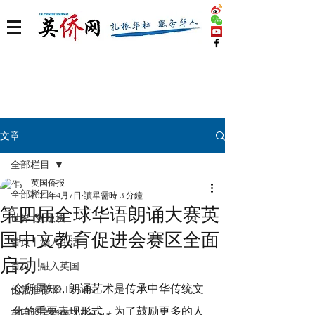
文章
全部栏目
英国侨报
全部栏目
2021年4月7日
讀畢需時 3 分鐘
第四届全球华语朗诵大赛英
世界 🌎 版块
国中文教育促进会赛区全面
首页丨华人生活
启动!
首页丨融入英国
众所周知，朗诵艺术是传承中华传统文
伦敦推荐 🎡 London
化的重要表现形式，为了鼓励更多的人
英国脱宅指南 Time out