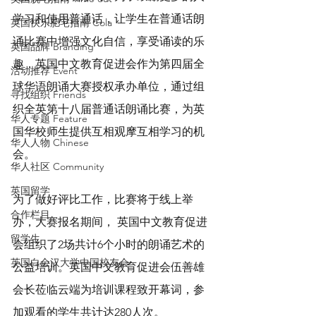
学习和使用普通话，让学生在普通话朗
英国快乐肥宅指南 Cola
诵比赛中增强文化自信，享受诵读的乐
英国品牌 Branding
趣，英国中文教育促进会作为第四届全
活动推荐 Event
球华语朗诵大赛授权承办单位，通过组
寻找组织 Friends
织全英第十八届普通话朗诵比赛，为英
华人专题 Feature
国华校师生提供互相观摩互相学习的机
华人人物 Chinese
会。
华人社区 Community
英国留学
为了做好评比工作，比赛将于线上举
合作栏目
办，大赛报名期间， 英国中文教育促进
留学生
会组织了2场共计6个小时的朗诵艺术的
英国白金汉大学中国校友会
公益培训。英国中文教育促进会伍善雄
会长莅临云端为培训课程致开幕词，参
加观看的学生共计达280人次。