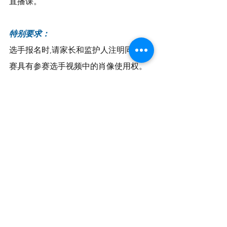
直播课。
特别要求：
选手报名时,请家长和监护人注明同意大
赛具有参赛选手视频中的肖像使用权。
组委会承诺
视频仅用于与大赛相关的电视、广播、
互联网播放(映)及报刊刊登等方面的宣传
活动。
（《英国侨报》实习编辑：Hannah 
Lee）
首页丨华人生活
活动推荐 Event