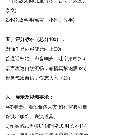
1.诗歌散文类(儿童诗歌、古诗、散文、
杂文)
2.小说故事类(寓言、小说、故事)
五、评分标准（总分100）
：
朗诵作品内容健康向上(30)
普通话标准，声音响亮，吐字清晰(25)
语言表达自然流畅，感情真挚饱满 (25)
形象气质自信，仪态大方（20）
六、展示及视频要求：
a)参赛选手着装合体大方,如有需要可自
备演出服饰、表演道具。
b)作品格式为横屏,MP4格式,时长不超4